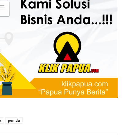
a
pemda