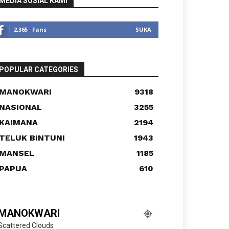
MEDIA SOSIAL KAMI
2,365
Fans
SUKA
POPULAR CATEGORIES
MANOKWARI
9318
NASIONAL
3255
KAIMANA
2194
TELUK BINTUNI
1943
MANSEL
1185
PAPUA
610
MANOKWARI
Scattered Clouds