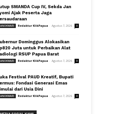
utup SMANDA Cup IV, Sekda Jan
yomi Ajak Peserta Jaga
ersaudaraan
Redaktur KlikPapua
-
Agustus 7, 2026
ANOKWARI
0
ubernur Dominggus Alokasikan
p820 Juta untuk Perbaikan Alat
adiologi RSUP Papua Barat
Redaktur KlikPapua
-
Agustus 7, 2026
ANOKWARI
0
uka Festival PAUD Kreatif, Bupati
ermus: Fondasi Generasi Emas
imulai dari Usia Dini
Redaktur KlikPapua
-
Agustus 7, 2026
ANOKWARI
0