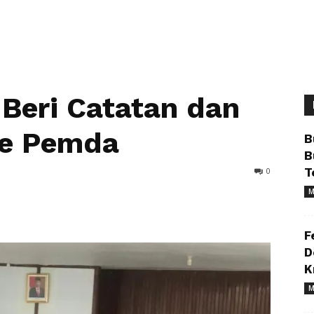
Beri Catatan dan
ke Pemda
B
B
0
T
M
F
D
K
M