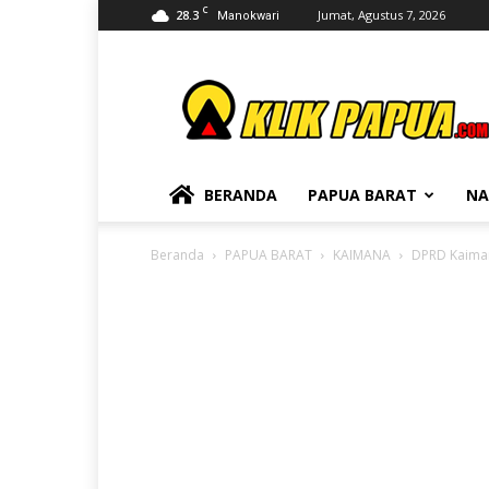
C
28.3
Jumat, Agustus 7, 2026
Manokwari
KLIKPAPUA
BERANDA
PAPUA BARAT
NA
Beranda
PAPUA BARAT
KAIMANA
DPRD Kaiman