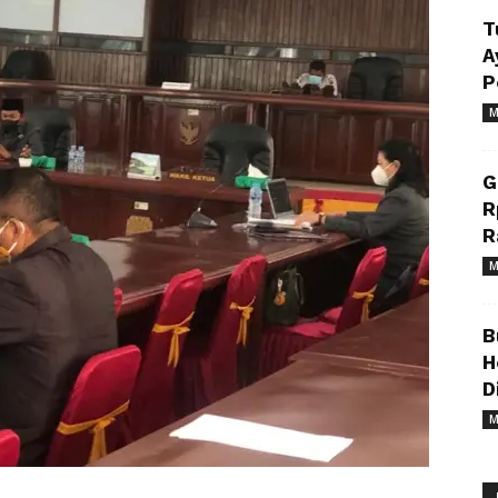
T
A
P
M
G
R
R
M
B
H
D
M