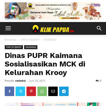
Beranda
PAPUA BARAT
KAIMANA
PAPUA BARAT
KAIMANA
Dinas PUPR Kaimana
Sosialisasikan MCK di
Kelurahan Krooy
Penulis
redaksi
-
Juni 26, 2025
0