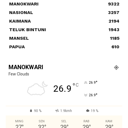
MANOKWARI
9322
NASIONAL
3257
KAIMANA
2194
TELUK BINTUNI
1943
MANSEL
1185
PAPUA
610
MANOKWARI
Few Clouds
°
26.9
°
C
26.9
°
26.9
90 %
1.9kmh
19 %
MING
SEN
SEL
RAB
KAM
27
°
32
°
29
°
29
°
29
°