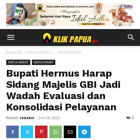
Beranda
PAPUA BARAT
MANOKWARI
PAPUA BARAT
MANOKWARI
Bupati Hermus Harap
Sidang Majelis GBI Jadi
Wadah Evaluasi dan
Konsolidasi Pelayanan
Penulis
redaksi
-
Juni 26, 2025
0