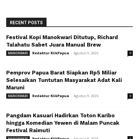
RECENT POSTS
Festival Kopi Manokwari Ditutup, Richard
Talahatu Sabet Juara Manual Brew
Redaktur KlikPapua
-
Agustus 9, 2026
MANOKWARI
0
Pemprov Papua Barat Siapkan Rp5 Miliar
Selesaikan Tuntutan Masyarakat Adat Kali
Maruni
Redaktur KlikPapua
-
Agustus 9, 2026
MANOKWARI
0
Pangdam Kasuari Hadirkan Toton Karibo
hingga Komedian Yewen di Malam Puncak
Festival Raimuti
Redaktur KlikPapua
-
Agustus 8, 2026
MANOKWARI
0