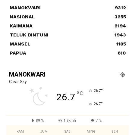
MANOKWARI
9312
NASIONAL
3255
KAIMANA
2194
TELUK BINTUNI
1943
MANSEL
1185
PAPUA
610
MANOKWARI
Clear Sky
°
26.7
°
C
26.7
°
26.7
89 %
1.3kmh
7 %
KAM
JUM
SAB
MING
SEN