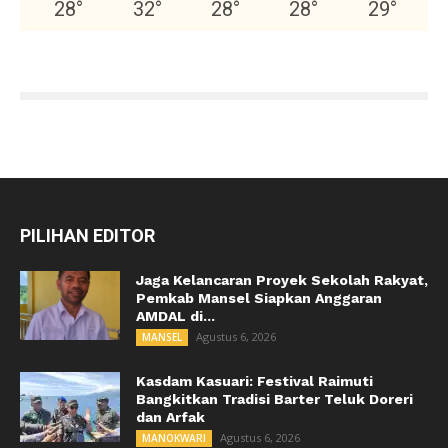
28
°
32
°
28
°
28
°
29
°
PILIHAN EDITOR
Jaga Kelancaran Proyek Sekolah Rakyat,
Pemkab Mansel Siapkan Anggaran
AMDAL di...
Agustus 6, 2026
MANSEL
Kasdam Kasuari: Festival Raimuti
Bangkitkan Tradisi Barter Teluk Doreri
dan Arfak
Agustus 6, 2026
MANOKWARI