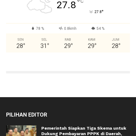
°
C
27.8
°
27.8
78 %
0.8kmh
54 %
SEN
SEL
RAB
KAM
JUM
28
°
31
°
29
°
29
°
28
°
PILIHAN EDITOR
Pemerintah Siapkan Tiga Skema untuk
Dukung Pembayaran PPPK di Daerah,