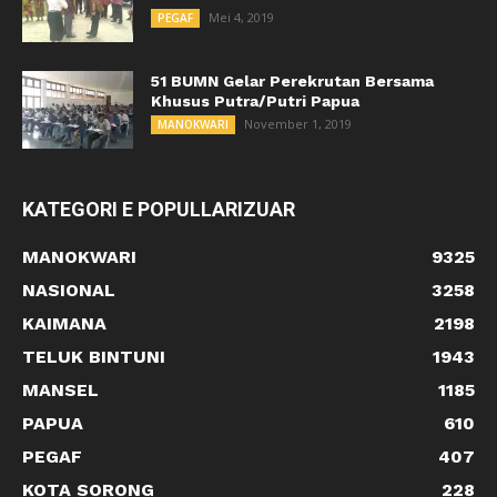
Mei 4, 2019
PEGAF
51 BUMN Gelar Perekrutan Bersama
Khusus Putra/Putri Papua
November 1, 2019
MANOKWARI
KATEGORI E POPULLARIZUAR
MANOKWARI
9325
NASIONAL
3258
KAIMANA
2198
TELUK BINTUNI
1943
MANSEL
1185
PAPUA
610
PEGAF
407
KOTA SORONG
228