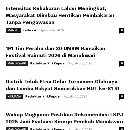
Intensitas Kebakaran Lahan Meningkat,
Masyarakat Diimbau Hentikan Pembakaran
Tanpa Pengawasan
redaksi
-
Agustus 6, 2026
MANSEL
0
191 Tim Perahu dan 30 UMKM Ramaikan
Festival Raimuti 2026 di Manokwari
Redaktur KlikPapua
-
Agustus 6, 2026
MANOKWARI
0
Distrik Teluk Etna Gelar Turnamen Olahraga
dan Lomba Rakyat Semarakkan HUT ke-81 RI
Redaktur KlikPapua
-
Agustus 5, 2026
KAIMANA
0
Wabup Mugiyono Pastikan Rekomendasi LKPJ
2025 Jadi Evaluasi Kinerja Pemkab Manokwari
Redaktur KlikPapua
-
Agustus 5, 2026
MANOKWARI
0