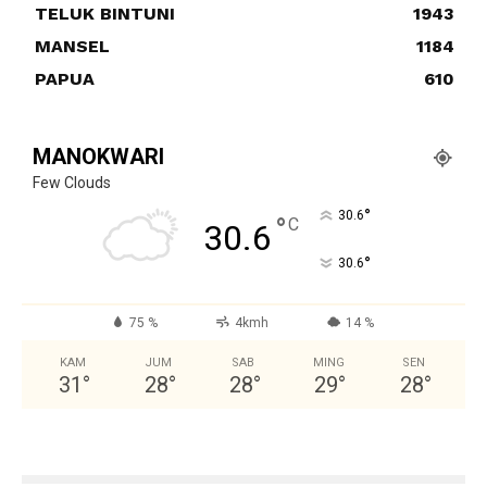
TELUK BINTUNI
1943
MANSEL
1184
PAPUA
610
MANOKWARI
Few Clouds
°
30.6
°
C
30.6
°
30.6
75 %
4kmh
14 %
KAM
JUM
SAB
MING
SEN
31
°
28
°
28
°
29
°
28
°