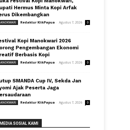
uka Festival Kopi Manokwari,
upati Hermus Minta Kopi Arfak
erus Dikembangkan
Redaktur KlikPapua
-
Agustus 7, 2026
ANOKWARI
0
estival Kopi Manokwari 2026
orong Pengembangan Ekonomi
reatif Berbasis Kopi
Redaktur KlikPapua
-
Agustus 7, 2026
ANOKWARI
0
utup SMANDA Cup IV, Sekda Jan
yomi Ajak Peserta Jaga
ersaudaraan
Redaktur KlikPapua
-
Agustus 7, 2026
ANOKWARI
0
MEDIA SOSIAL KAMI