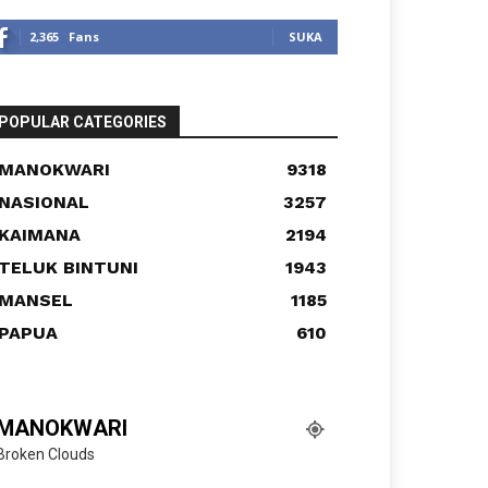
2,365
Fans
SUKA
POPULAR CATEGORIES
MANOKWARI
9318
NASIONAL
3257
KAIMANA
2194
TELUK BINTUNI
1943
MANSEL
1185
PAPUA
610
MANOKWARI
Broken Clouds