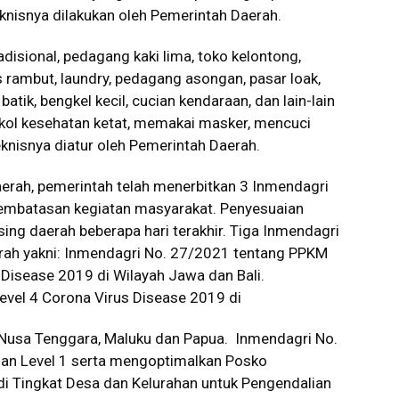
nisnya dilakukan oleh Pemerintah Daerah.
adisional, pedagang kaki lima, toko kelontong,
 rambut, laundry, pedagang asongan, pasar loak,
tik, bengkel kecil, cucian kendaraan, dan lain-lain
okol kesehatan ketat, memakai masker, mencuci
eknisnya diatur oleh Pemerintah Daerah.
erah, pemerintah telah menerbitkan 3 Inmendagri
 pembatasan kegiatan masyarakat. Penyesuaian
sing daerah beberapa hari terakhir. Tiga Inmendagri
rah yakni: Inmendagri No. 27/2021 tentang PPKM
s Disease 2019 di Wilayah Jawa dan Bali.
vel 4 Corona Virus Disease 2019 di
 Nusa Tenggara, Maluku dan Papua. Inmendagri No.
dan Level 1 serta mengoptimalkan Posko
i Tingkat Desa dan Kelurahan untuk Pengendalian