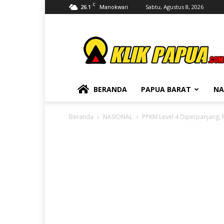
C
26.1
Sabtu, Agustus 8, 2026
Manokwari
KLIKPAPUA
BERANDA
PAPUA BARAT
NA
Beranda
NASIONAL
PPKM Level 4 Diperpanjang, 