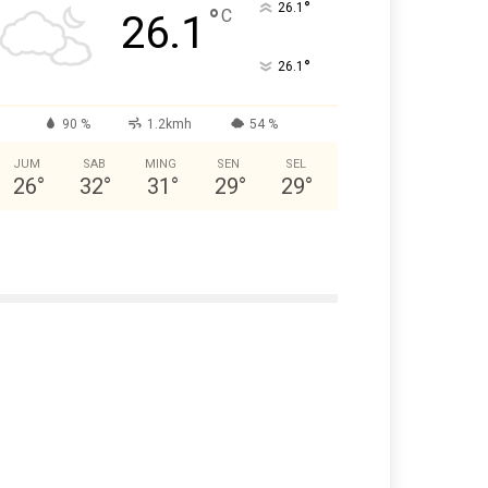
°
26.1
°
C
26.1
°
26.1
90 %
1.2kmh
54 %
JUM
SAB
MING
SEN
SEL
26
°
32
°
31
°
29
°
29
°