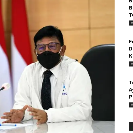
B
B
T
M
F
D
K
M
T
A
P
M