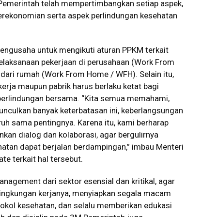
Pemerintah telah mempertimbangkan setiap aspek,
rekonomian serta aspek perlindungan kesehatan
engusaha untuk mengikuti aturan PPKM terkait
elaksanaan pekerjaan di perusahaan (Work From
 dari rumah (Work From Home / WFH). Selain itu,
erja maupun pabrik harus berlaku ketat bagi
perlindungan bersama. “Kita semua memahami,
culkan banyak keterbatasan ini, keberlangsungan
uh sama pentingnya. Karena itu, kami berharap
an dialog dan kolaborasi, agar bergulirnya
atan dapat berjalan berdampingan,” imbau Menteri
e terkait hal tersebut.
gement dari sektor esensial dan kritikal, agar
 lingkungan kerjanya, menyiapkan segala macam
kol kesehatan, dan selalu memberikan edukasi