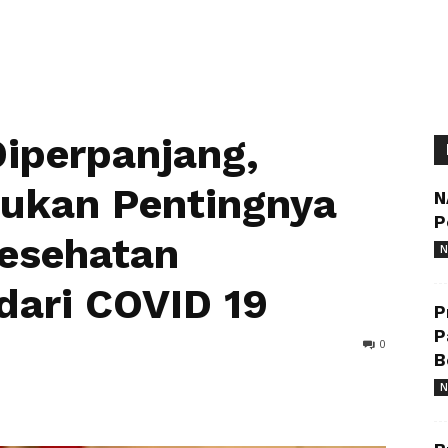
iperpanjang,
rukan Pentingnya
N
P
Kesehatan
N
dari COVID 19
P
P
0
B
N