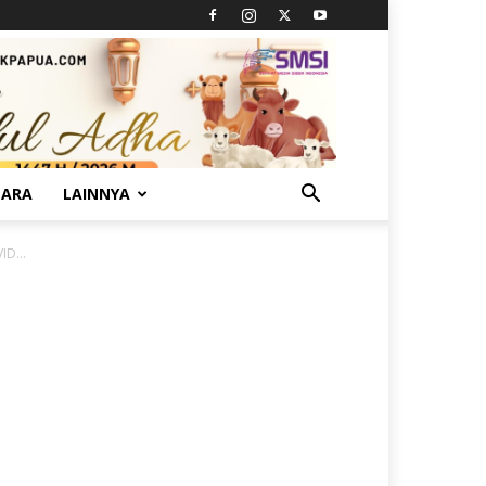
TARA
LAINNYA
ID...