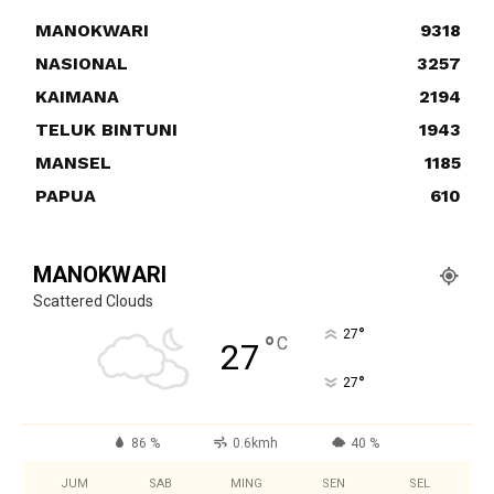
MANOKWARI
9318
NASIONAL
3257
KAIMANA
2194
TELUK BINTUNI
1943
MANSEL
1185
PAPUA
610
MANOKWARI
Scattered Clouds
°
27
°
C
27
°
27
86 %
0.6kmh
40 %
JUM
SAB
MING
SEN
SEL