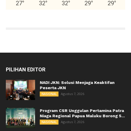
27
°
32
°
32
°
29
°
29
°
PILIHAN EDITOR
NADI JKN: Solusi Menjaga Keaktifan
Peserta JKN
Agustus 7, 2026
NASIONAL
Program CSR Unggulan Pertamina Patra
Niaga Regional Papua Maluku Borong 5...
Agustus 7, 2026
NASIONAL