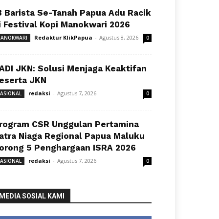
8 Barista Se-Tanah Papua Adu Racik
i Festival Kopi Manokwari 2026
Redaktur KlikPapua
-
Agustus 8, 2026
ANOKWARI
0
ADI JKN: Solusi Menjaga Keaktifan
eserta JKN
redaksi
-
Agustus 7, 2026
ASIONAL
0
rogram CSR Unggulan Pertamina
atra Niaga Regional Papua Maluku
orong 5 Penghargaan ISRA 2026
redaksi
-
Agustus 7, 2026
ASIONAL
0
MEDIA SOSIAL KAMI