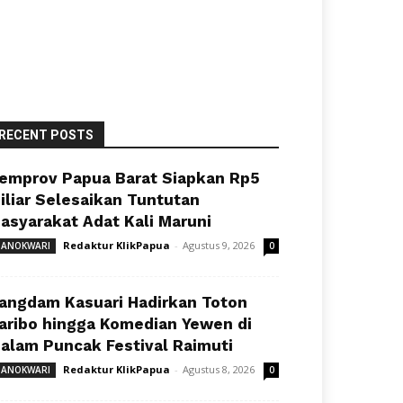
RECENT POSTS
emprov Papua Barat Siapkan Rp5
iliar Selesaikan Tuntutan
asyarakat Adat Kali Maruni
Redaktur KlikPapua
-
Agustus 9, 2026
ANOKWARI
0
angdam Kasuari Hadirkan Toton
aribo hingga Komedian Yewen di
alam Puncak Festival Raimuti
Redaktur KlikPapua
-
Agustus 8, 2026
ANOKWARI
0