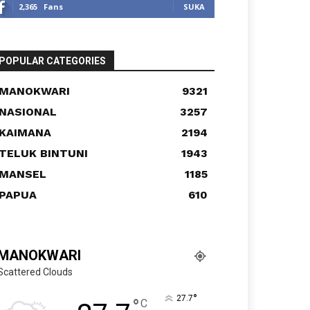
2,365
Fans
SUKA
POPULAR CATEGORIES
MANOKWARI
9321
NASIONAL
3257
KAIMANA
2194
TELUK BINTUNI
1943
MANSEL
1185
PAPUA
610
MANOKWARI
Scattered Clouds
°
27.7
°
C