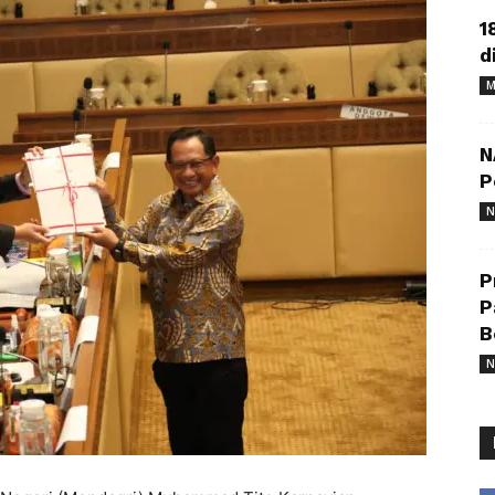
1
d
M
N
P
N
P
P
B
N