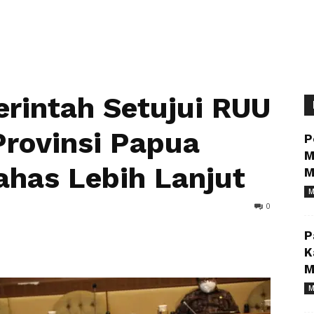
rintah Setujui RUU
rovinsi Papua
P
M
ahas Lebih Lanjut
M
M
0
P
K
M
M