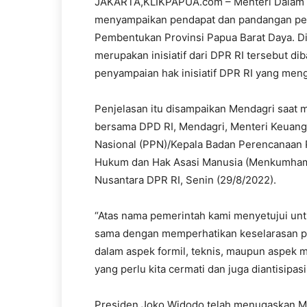
JAKARTA,KLIKPAPUA.com – Menteri Dalam 
menyampaikan pendapat dan pandangan pe
Pembentukan Provinsi Papua Barat Daya. D
merupakan inisiatif dari DPR RI tersebut di
penyampaian hak inisiatif DPR RI yang men
Penjelasan itu disampaikan Mendagri saat me
bersama DPD RI, Mendagri, Menteri Keuan
Nasional (PPN)/Kepala Badan Perencanaan 
Hukum dan Hak Asasi Manusia (Menkumham)
Nusantara DPR RI, Senin (29/8/2022).
“Atas nama pemerintah kami menyetujui unt
sama dengan memperhatikan keselarasan pe
dalam aspek formil, teknis, maupun aspek ma
yang perlu kita cermati dan juga diantisipas
Presiden Joko Widodo telah menugaskan M