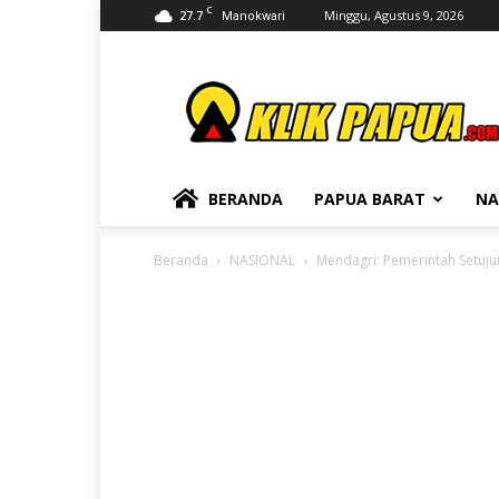
C
27.7
Minggu, Agustus 9, 2026
Manokwari
KLIKPAPUA
BERANDA
PAPUA BARAT
NA
Beranda
NASIONAL
Mendagri: Pemerintah Setuju