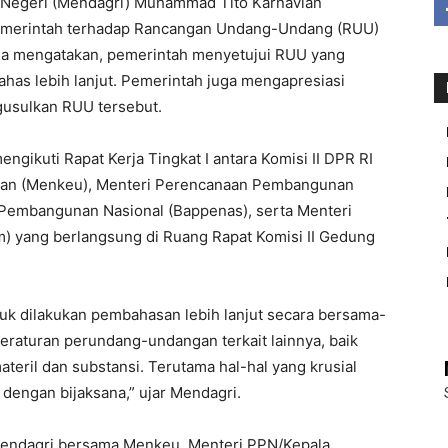
Negeri (Mendagri) Muhammad Tito Karnavian
merintah terhadap Rancangan Undang-Undang (RUU)
ia mengatakan, pemerintah menyetujui RUU yang
bahas lebih lanjut. Pemerintah juga mengapresiasi
gusulkan RUU tersebut.
ngikuti Rapat Kerja Tingkat I antara Komisi II DPR RI
gan (Menkeu), Menteri Perencanaan Pembangunan
Pembangunan Nasional (Bappenas), serta Menteri
 yang berlangsung di Ruang Rapat Komisi II Gedung
uk dilakukan pembahasan lebih lanjut secara bersama-
raturan perundang-undangan terkait lainnya, baik
teril dan substansi. Terutama hal-hal yang krusial
i dengan bijaksana,” ujar Mendagri.
endagri bersama Menkeu, Menteri PPN/Kepala