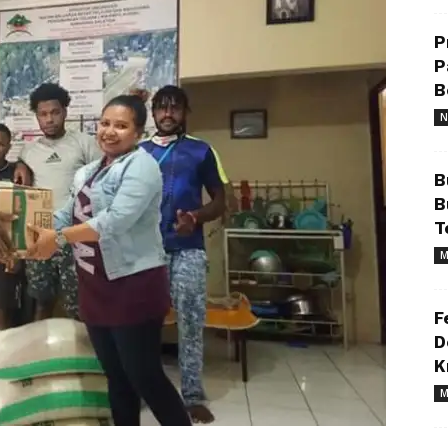
P
P
B
N
B
B
T
M
F
D
K
M