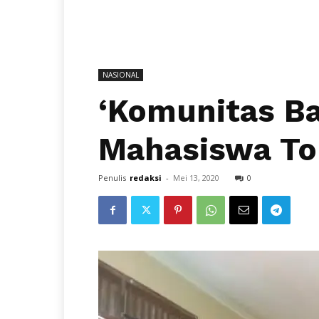
NASIONAL
‘Komunitas B
Mahasiswa To
Penulis
redaksi
-
Mei 13, 2020
0