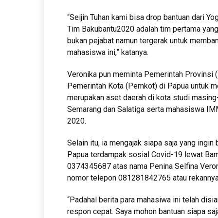
“Seijin Tuhan kami bisa drop bantuan dari Y
Tim Bakubantu2020 adalah tim pertama yang
bukan pejabat namun tergerak untuk memban
mahasiswa ini,” katanya.
Veronika pun meminta Pemerintah Provinsi
Pemerintah Kota (Pemkot) di Papua untuk 
merupakan aset daerah di kota studi masing-
Semarang dan Salatiga serta mahasiswa IMM
2020.
Selain itu, ia mengajak siapa saja yang in
Papua terdampak sosial Covid-19 lewat Bam
0374345687 atas nama Penina Selfina Vero
nomor telepon 081281842765 atau rekanny
“Padahal berita para mahasiwa ini telah disia
respon cepat. Saya mohon bantuan siapa saja