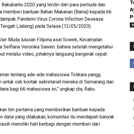
T
Bakubantu 2020 yang terdiri dari para pemuda dan
A
rta memberi bantuan Bahan Makanan (Bama) kepada 66
P
rdampak Pandemi Virus Corona Infection Desease
M
 Tengah (Jateng) pada Selasa (12/05/2020).
okter Muda lulusan Filipina asal Sowek, Kecamatan
nina Selfiana Veronika Sawen bahwa setelah mengetahui
ut melalui video, pihaknya langsung bergerak cepat
iriman tentang ade-ade mahasiswa Tolikara yangg
 untuk cek kontak sekretariat mereka di Semarang dan
dana bagi 66 mahasiswa ini,” ungkap dia, Rabu
kan tim pertama yang memberikan bantuan kepada
 dana yang dilakukan, komunitas itu mendapati banyak
masih memiliki hati berbagi dengan memberi dari