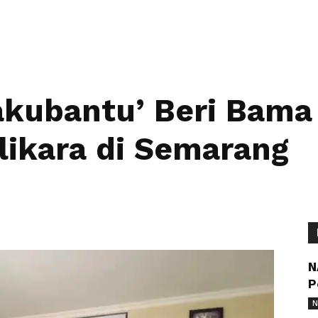
akubantu’ Beri Bama
likara di Semarang
N
P
N