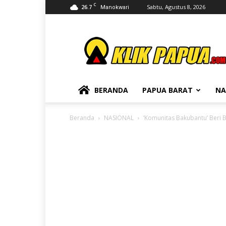
C
26.7
Sabtu, Agustus 8, 2026
Manokwari
KLIKPAPUA
BERANDA
PAPUA BARAT
NA
Beranda
NASIONAL
‘Komunitas Bakubantu’ Beri