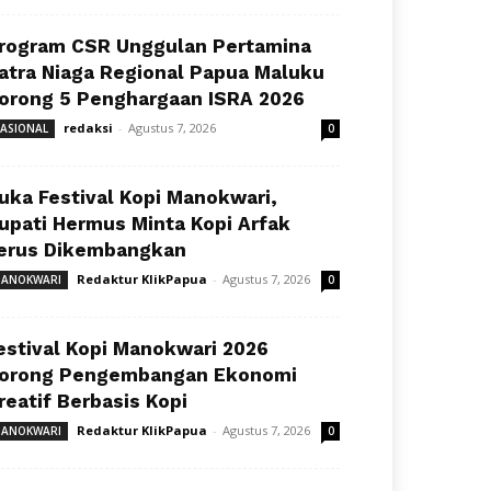
rogram CSR Unggulan Pertamina
atra Niaga Regional Papua Maluku
orong 5 Penghargaan ISRA 2026
redaksi
-
Agustus 7, 2026
ASIONAL
0
uka Festival Kopi Manokwari,
upati Hermus Minta Kopi Arfak
erus Dikembangkan
Redaktur KlikPapua
-
Agustus 7, 2026
ANOKWARI
0
estival Kopi Manokwari 2026
orong Pengembangan Ekonomi
reatif Berbasis Kopi
Redaktur KlikPapua
-
Agustus 7, 2026
ANOKWARI
0