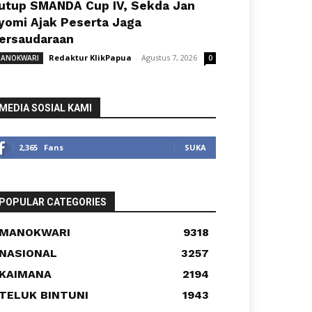
utup SMANDA Cup IV, Sekda Jan
yomi Ajak Peserta Jaga
ersaudaraan
Redaktur KlikPapua
-
Agustus 7, 2026
ANOKWARI
0
MEDIA SOSIAL KAMI
2,365
Fans
SUKA
POPULAR CATEGORIES
MANOKWARI
9318
NASIONAL
3257
KAIMANA
2194
TELUK BINTUNI
1943