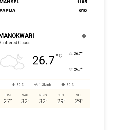
MANSEL
1185
PAPUA
610
MANOKWARI
Scattered Clouds
°
26.7
°
C
26.7
°
26.7
89 %
1.3kmh
30 %
JUM
SAB
MING
SEN
SEL
27
°
32
°
32
°
29
°
29
°