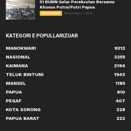
51 BUMN Gelar Perekrutan Bersama
Khusus Putra/Putri Papua
November 1, 2019
MANOKWARI
KATEGORI E POPULLARIZUAR
MANOKWARI
9312
NASIONAL
3255
KAIMANA
2194
TELUK BINTUNI
1943
MANSEL
1185
PAPUA
610
PEGAF
407
KOTA SORONG
228
PAPUA BARAT
222