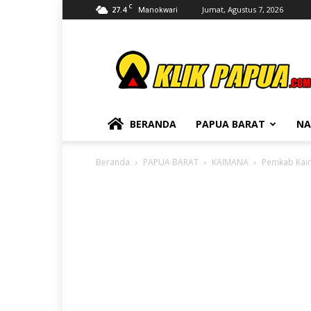
C
27.4
Jumat, Agustus 7, 2026
Manokwari
KLIKPAPUA
BERANDA
PAPUA BARAT
NA
Beranda
PAPUA BARAT
KAIMANA
Pemkab Kaim