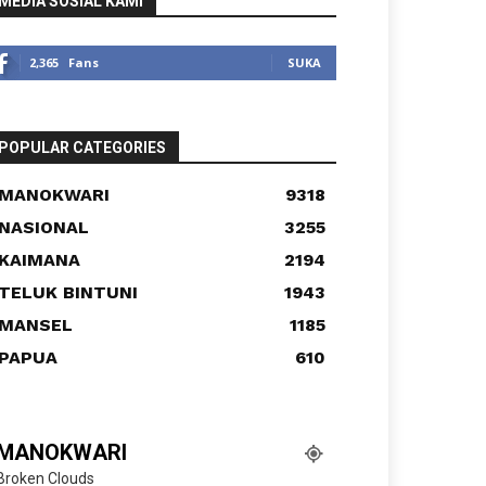
MEDIA SOSIAL KAMI
2,365
Fans
SUKA
POPULAR CATEGORIES
MANOKWARI
9318
NASIONAL
3255
KAIMANA
2194
TELUK BINTUNI
1943
MANSEL
1185
PAPUA
610
MANOKWARI
Broken Clouds