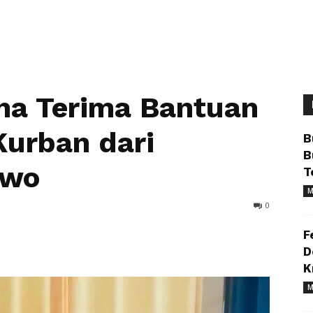
a Terima Bantuan
Kurban dari
B
B
owo
T
M
0
F
D
K
M