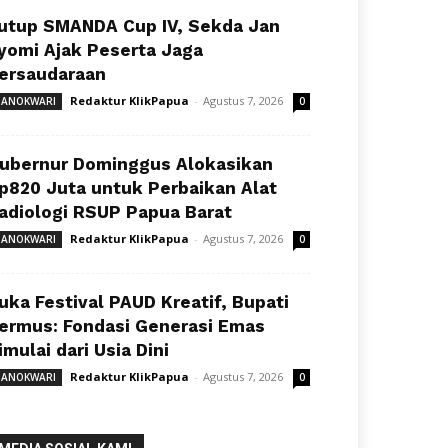
utup SMANDA Cup IV, Sekda Jan
yomi Ajak Peserta Jaga
ersaudaraan
Redaktur KlikPapua
-
Agustus 7, 2026
ANOKWARI
0
ubernur Dominggus Alokasikan
p820 Juta untuk Perbaikan Alat
adiologi RSUP Papua Barat
Redaktur KlikPapua
-
Agustus 7, 2026
ANOKWARI
0
uka Festival PAUD Kreatif, Bupati
ermus: Fondasi Generasi Emas
imulai dari Usia Dini
Redaktur KlikPapua
-
Agustus 7, 2026
ANOKWARI
0