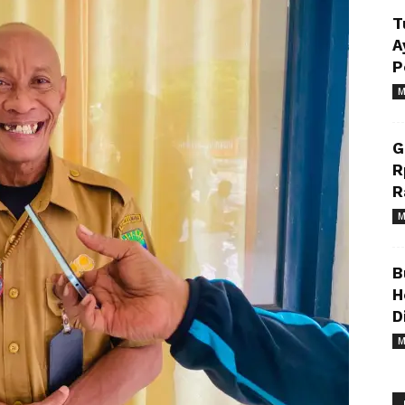
T
A
P
M
G
R
R
M
B
H
D
M