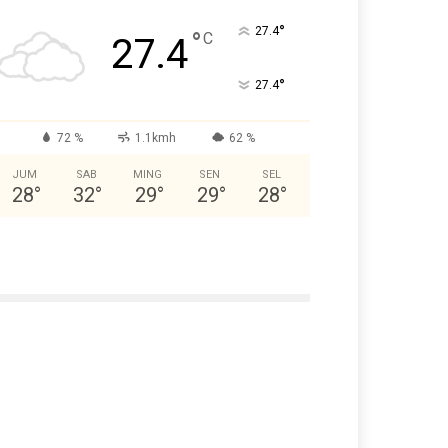
°
27.4
°
C
27.4
°
27.4
72 %
1.1kmh
62 %
JUM
SAB
MING
SEN
SEL
28
°
32
°
29
°
29
°
28
°