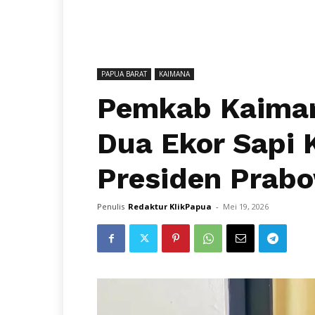
PAPUA BARAT
KAIMANA
Pemkab Kaiman
Dua Ekor Sapi 
Presiden Prab
Penulis
Redaktur KlikPapua
-
Mei 19, 2026