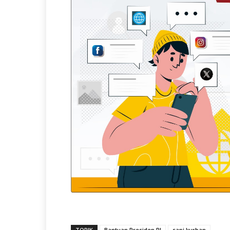
TOPIK
Bantuan Presiden RI
sapi kurban