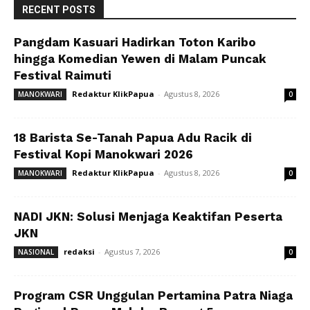
RECENT POSTS
Pangdam Kasuari Hadirkan Toton Karibo
hingga Komedian Yewen di Malam Puncak
Festival Raimuti
Redaktur KlikPapua
-
Agustus 8, 2026
MANOKWARI
0
18 Barista Se-Tanah Papua Adu Racik di
Festival Kopi Manokwari 2026
Redaktur KlikPapua
-
Agustus 8, 2026
MANOKWARI
0
NADI JKN: Solusi Menjaga Keaktifan Peserta
JKN
redaksi
-
Agustus 7, 2026
NASIONAL
0
Program CSR Unggulan Pertamina Patra Niaga