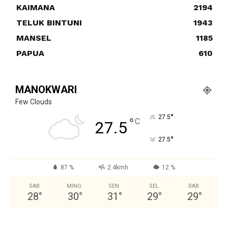
KAIMANA
2194
TELUK BINTUNI
1943
MANSEL
1185
PAPUA
610
MANOKWARI
Few Clouds
°
27.5
°
C
27.5
°
27.5
87 %
2.4kmh
12 %
SAB
MING
SEN
SEL
RAB
28
°
30
°
31
°
29
°
29
°