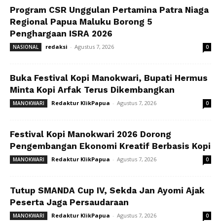
Program CSR Unggulan Pertamina Patra Niaga
Regional Papua Maluku Borong 5
Penghargaan ISRA 2026
redaksi
-
Agustus 7, 2026
NASIONAL
0
Buka Festival Kopi Manokwari, Bupati Hermus
Minta Kopi Arfak Terus Dikembangkan
Redaktur KlikPapua
-
Agustus 7, 2026
MANOKWARI
0
Festival Kopi Manokwari 2026 Dorong
Pengembangan Ekonomi Kreatif Berbasis Kopi
Redaktur KlikPapua
-
Agustus 7, 2026
MANOKWARI
0
Tutup SMANDA Cup IV, Sekda Jan Ayomi Ajak
Peserta Jaga Persaudaraan
Redaktur KlikPapua
-
Agustus 7, 2026
MANOKWARI
0