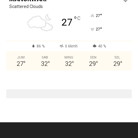
Scattered Clouds
°
27
°
C
27
°
27
86 %
0.6kmh
40 %
JUM
SAB
MING
SEN
SEL
27
°
32
°
32
°
29
°
29
°