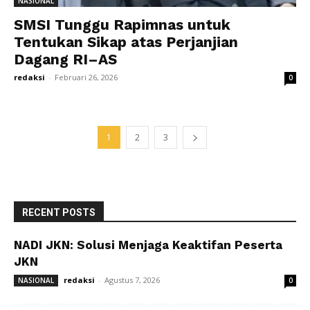
NASIONAL
SMSI Tunggu Rapimnas untuk
Tentukan Sikap atas Perjanjian
Dagang RI–AS
redaksi
-
Februari 26, 2026
0
1
2
3
RECENT POSTS
NADI JKN: Solusi Menjaga Keaktifan Peserta
JKN
redaksi
-
Agustus 7, 2026
NASIONAL
0