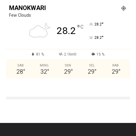
MANOKWARI
Few Clouds
°
28.2
°
C
28.2
°
28.2
81 %
2.1kmh
15 %
SAB
MING
SEN
SEL
RAB
28
°
32
°
29
°
29
°
29
°