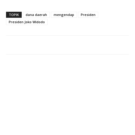
TOPIK
dana daerah
mengendap
Presiden
Presiden Joko Widodo