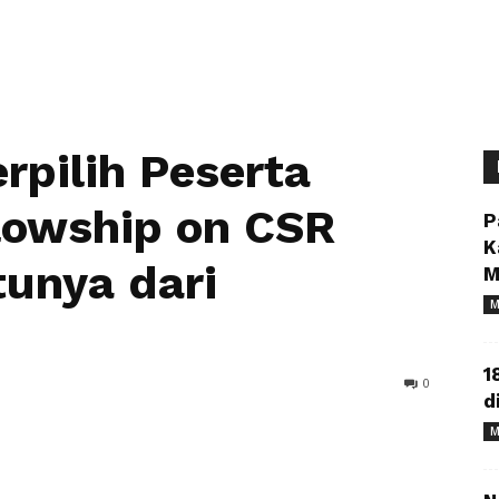
rpilih Peserta
lowship on CSR
P
K
tunya dari
M
M
1
0
d
M