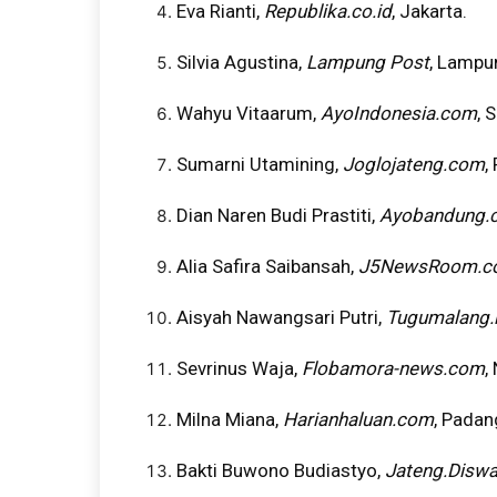
Eva Rianti,
Republika.co.id
, Jakarta.
Silvia Agustina,
Lampung Post
, Lampu
Wahyu Vitaarum,
AyoIndonesia.com
, 
Sumarni Utamining,
Joglojateng.com
,
Dian Naren Budi Prastiti,
Ayobandung.
Alia Safira Saibansah,
J5NewsRoom.c
Aisyah Nawangsari Putri,
Tugumalang.
Sevrinus Waja,
Flobamora-news.com
,
Milna Miana,
Harianhaluan.com
, Padan
Bakti Buwono Budiastyo,
Jateng.Diswa