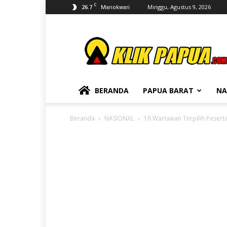
C
26.7
Minggu, Agustus 9, 2026
Manokwari
KLIKPAPUA
BERANDA
PAPUA BARAT
NA
Beranda
NASIONAL
16 Wartawan Terpilih Peserta