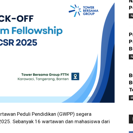
N
P
N
P
P
B
N
B
B
T
M
tawan Peduli Pendidikan (GWPP) segera
 2025. Sebanyak 16 wartawan dan mahasiswa dari