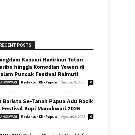
RECENT POSTS
angdam Kasuari Hadirkan Toton
aribo hingga Komedian Yewen di
alam Puncak Festival Raimuti
Redaktur KlikPapua
-
Agustus 8, 2026
ANOKWARI
0
8 Barista Se-Tanah Papua Adu Racik
i Festival Kopi Manokwari 2026
Redaktur KlikPapua
-
Agustus 8, 2026
ANOKWARI
0