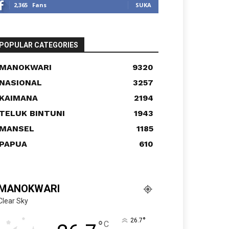
2,365
Fans
SUKA
POPULAR CATEGORIES
MANOKWARI
9320
NASIONAL
3257
KAIMANA
2194
TELUK BINTUNI
1943
MANSEL
1185
PAPUA
610
MANOKWARI
Clear Sky
°
26.7
°
C