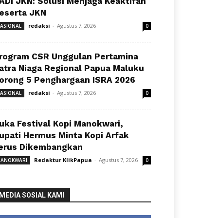
ADI JKN: Solusi Menjaga Keaktifan
eserta JKN
redaksi
-
Agustus 7, 2026
ASIONAL
0
rogram CSR Unggulan Pertamina
atra Niaga Regional Papua Maluku
orong 5 Penghargaan ISRA 2026
redaksi
-
Agustus 7, 2026
ASIONAL
0
uka Festival Kopi Manokwari,
upati Hermus Minta Kopi Arfak
erus Dikembangkan
Redaktur KlikPapua
-
Agustus 7, 2026
ANOKWARI
0
MEDIA SOSIAL KAMI