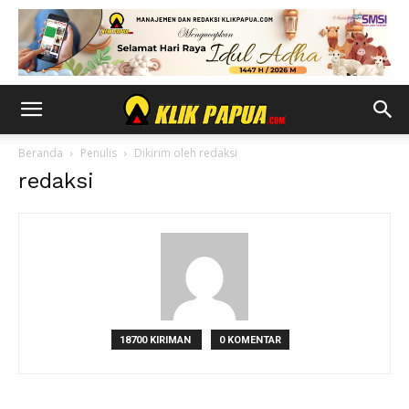
Beranda
Penulis
Dikirim oleh redaksi
redaksi
18700 KIRIMAN
0 KOMENTAR