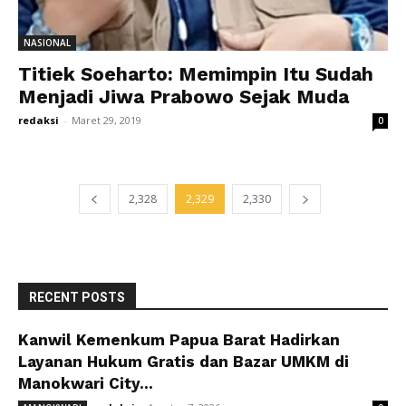
NASIONAL
Titiek Soeharto: Memimpin Itu Sudah
Menjadi Jiwa Prabowo Sejak Muda
redaksi
-
Maret 29, 2019
0
2,328
2,329
2,330
RECENT POSTS
Kanwil Kemenkum Papua Barat Hadirkan
Layanan Hukum Gratis dan Bazar UMKM di
Manokwari City...