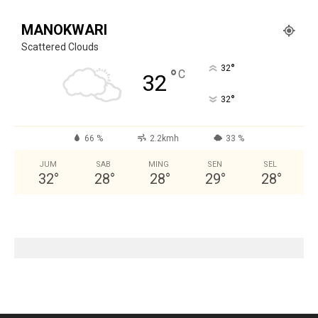
MANOKWARI
Scattered Clouds
°
32
°
C
32
°
32
66 %
2.2kmh
33 %
JUM
SAB
MING
SEN
SEL
32
°
28
°
28
°
29
°
28
°