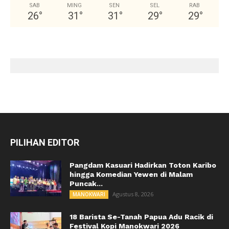
SAB
MING
SEN
SEL
RAB
26
°
31
°
31
°
29
°
29
°
PILIHAN EDITOR
Pangdam Kasuari Hadirkan Toton Karibo
hingga Komedian Yewen di Malam
Puncak...
Agustus 8, 2026
MANOKWARI
18 Barista Se-Tanah Papua Adu Racik di
Festival Kopi Manokwari 2026