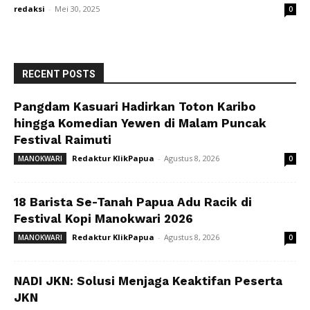
redaksi
-
Mei 30, 2025
0
RECENT POSTS
Pangdam Kasuari Hadirkan Toton Karibo
hingga Komedian Yewen di Malam Puncak
Festival Raimuti
Redaktur KlikPapua
-
Agustus 8, 2026
MANOKWARI
0
18 Barista Se-Tanah Papua Adu Racik di
Festival Kopi Manokwari 2026
Redaktur KlikPapua
-
Agustus 8, 2026
MANOKWARI
0
NADI JKN: Solusi Menjaga Keaktifan Peserta
JKN