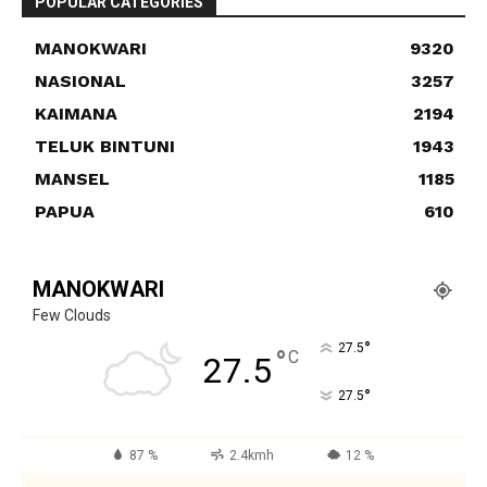
POPULAR CATEGORIES
MANOKWARI
9320
NASIONAL
3257
KAIMANA
2194
TELUK BINTUNI
1943
MANSEL
1185
PAPUA
610
MANOKWARI
Few Clouds
°
27.5
°
C
27.5
°
27.5
87 %
2.4kmh
12 %