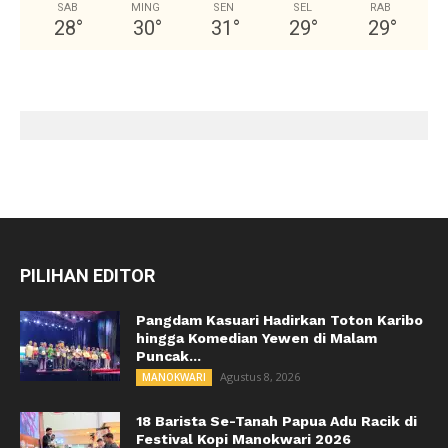
SAB
MING
SEN
SEL
RAB
28
°
30
°
31
°
29
°
29
°
PILIHAN EDITOR
Pangdam Kasuari Hadirkan Toton Karibo
hingga Komedian Yewen di Malam
Puncak...
Agustus 8, 2026
MANOKWARI
18 Barista Se-Tanah Papua Adu Racik di
Festival Kopi Manokwari 2026