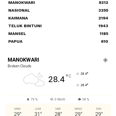
MANOKWARI
9312
NASIONAL
3255
KAIMANA
2194
TELUK BINTUNI
1943
MANSEL
1185
PAPUA
610
MANOKWARI
Broken Clouds
°
28.4
°
C
28.4
°
28.4
79 %
0.9kmh
58 %
KAM
JUM
SAB
MING
SEN
29
°
31
°
28
°
29
°
29
°