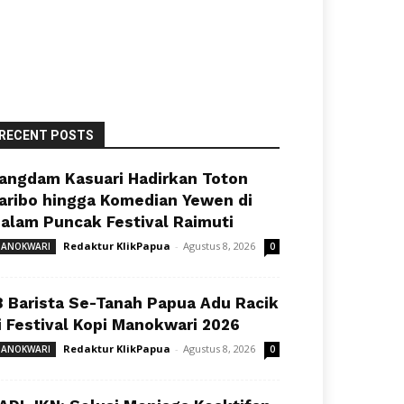
RECENT POSTS
angdam Kasuari Hadirkan Toton
aribo hingga Komedian Yewen di
alam Puncak Festival Raimuti
Redaktur KlikPapua
-
Agustus 8, 2026
ANOKWARI
0
8 Barista Se-Tanah Papua Adu Racik
i Festival Kopi Manokwari 2026
Redaktur KlikPapua
-
Agustus 8, 2026
ANOKWARI
0