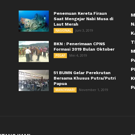
Penemuan Kereta Firaun
M
Saat Mengejar Nabi Musa di
N
Laut Merah
Juni 3, 2019
NASIONAL
K
T
BKN : Penerimaan CPNS
Formasi 2019 Bulan Oktober
M
Mei 4, 2019
PEGAF
P
P
51 BUMN Gelar Perekrutan
K
Bersama Khusus Putra/Putri
Papua
P
November 1, 2019
MANOKWARI