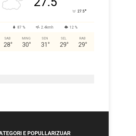
27.5
°
27.5
87 %
2.4kmh
12 %
SAB
MING
SEN
SEL
RAB
28
°
30
°
31
°
29
°
29
°
ATEGORI E POPULLARIZUAR