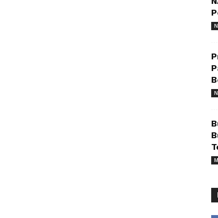
N
P
N
P
P
B
N
B
B
T
M