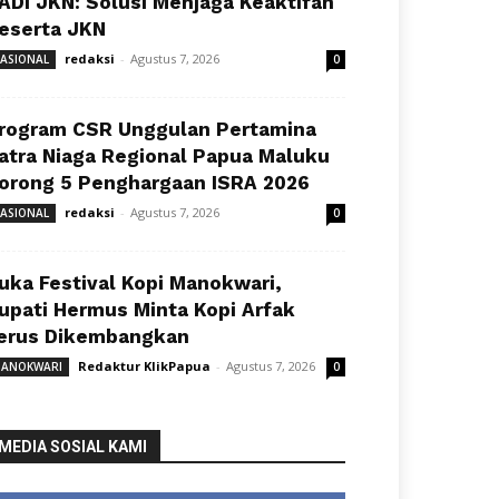
ADI JKN: Solusi Menjaga Keaktifan
eserta JKN
redaksi
-
Agustus 7, 2026
ASIONAL
0
rogram CSR Unggulan Pertamina
atra Niaga Regional Papua Maluku
orong 5 Penghargaan ISRA 2026
redaksi
-
Agustus 7, 2026
ASIONAL
0
uka Festival Kopi Manokwari,
upati Hermus Minta Kopi Arfak
erus Dikembangkan
Redaktur KlikPapua
-
Agustus 7, 2026
ANOKWARI
0
MEDIA SOSIAL KAMI