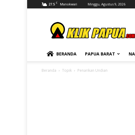
C
27.5
Minggu, Agustus 9, 2026
Manokwari
KLIKPAPUA
BERANDA
PAPUA BARAT
NA
Beranda
Topik
Penarikan Undian