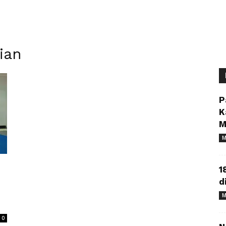
ian
P
K
M
M
1
d
M
0