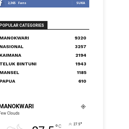
2,365
Fans
SUKA
POPULAR CATEGORIES
MANOKWARI
9320
NASIONAL
3257
KAIMANA
2194
TELUK BINTUNI
1943
MANSEL
1185
PAPUA
610
MANOKWARI
Few Clouds
°
27.5
°
C