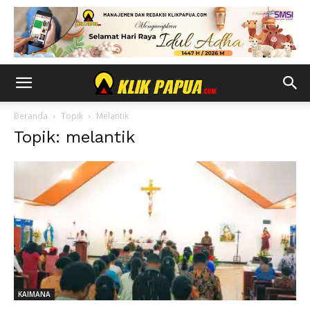
Beranda
Topik
Melantik
Topik: melantik
KAIMANA