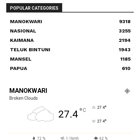
POPULAR CATEGORIES
MANOKWARI
9318
NASIONAL
3255
KAIMANA
2194
TELUK BINTUNI
1943
MANSEL
1185
PAPUA
610
MANOKWARI
Broken Clouds
°
27.4
°
C
27.4
°
27.4
72 %
1.1kmh
62 %