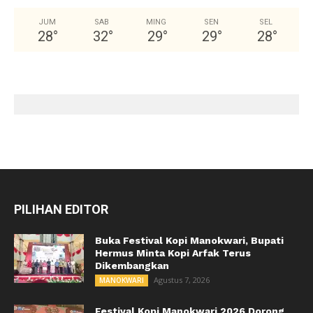
JUM
SAB
MING
SEN
SEL
28
°
32
°
29
°
29
°
28
°
PILIHAN EDITOR
Buka Festival Kopi Manokwari, Bupati
Hermus Minta Kopi Arfak Terus
Dikembangkan
Agustus 7, 2026
MANOKWARI
Festival Kopi Manokwari 2026 Dorong