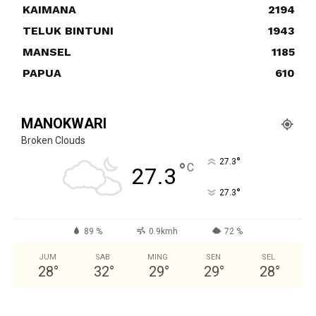
KAIMANA
2194
TELUK BINTUNI
1943
MANSEL
1185
PAPUA
610
MANOKWARI
Broken Clouds
°
27.3
°
C
27.3
°
27.3
89 %
0.9kmh
72 %
JUM
SAB
MING
SEN
SEL
28
°
32
°
29
°
29
°
28
°