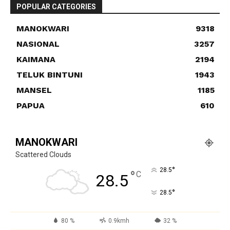
POPULAR CATEGORIES
MANOKWARI
9318
NASIONAL
3257
KAIMANA
2194
TELUK BINTUNI
1943
MANSEL
1185
PAPUA
610
MANOKWARI
Scattered Clouds
°
28.5
°
C
28.5
°
28.5
80 %
0.9kmh
32 %