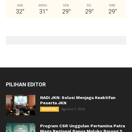
SAB
MING
SEN
SEL
RAB
32
°
31
°
29
°
29
°
29
°
PILIHAN EDITOR
NADI JKN: Solusi Menjaga Keaktifan
Peserta JKN
Agustus 7, 2026
NASIONAL
Program CSR Unggulan Pertamina Patra
Niaga Regional Papua Maluku Borong 5...