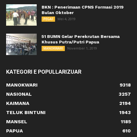
BKN : Penerimaan CPNS Formasi 2019
Bulan Oktober
Mei 4, 2019
PEGAF
51 BUMN Gelar Perekrutan Bersama
Khusus Putra/Putri Papua
November 1, 2019
MANOKWARI
KATEGORI E POPULLARIZUAR
MANOKWARI
9318
NASIONAL
3257
KAIMANA
2194
TELUK BINTUNI
1943
MANSEL
1185
PAPUA
610