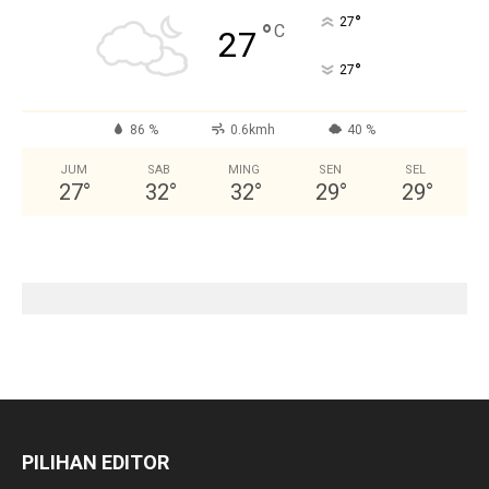
°
27
°
C
27
°
27
86 %
0.6kmh
40 %
JUM
SAB
MING
SEN
SEL
27
°
32
°
32
°
29
°
29
°
PILIHAN EDITOR