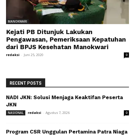
MANOKWARI
Kejati PB Ditunjuk Lakukan
Pengawasan, Pemeriksaan Kepatuhan
dari BPJS Kesehatan Manokwari
redaksi
-
Juni 25, 2020
0
RECENT POSTS
NADI JKN: Solusi Menjaga Keaktifan Peserta
JKN
redaksi
-
Agustus 7, 2026
NASIONAL
0
Program CSR Unggulan Pertamina Patra Niaga