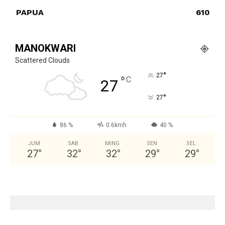
PAPUA
610
MANOKWARI
Scattered Clouds
°
27
°
C
27
°
27
86 %
0.6kmh
40 %
JUM
SAB
MING
SEN
SEL
27
°
32
°
32
°
29
°
29
°