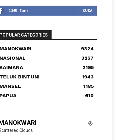
2,365
Fans
SUKA
POPULAR CATEGORIES
MANOKWARI
9324
NASIONAL
3257
KAIMANA
2195
TELUK BINTUNI
1943
MANSEL
1185
PAPUA
610
MANOKWARI
Scattered Clouds