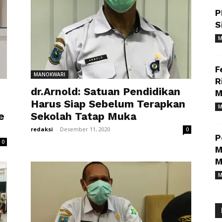
P
S
M
F
MANOKWARI
R
dr.Arnold: Satuan Pendidikan
M
Harus Siap Sebelum Terapkan
M
e
Sekolah Tatap Muka
redaksi
-
Desember 11, 2020
0
P
0
M
M
M