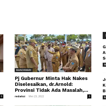
G
A
S
M
MANOKWARI
Pj Gubernur Minta Hak Nakes
J
Diselesaikan, dr.Arnold:
K
Provinsi Tidak Ada Masalah,...
B
redaksi
-
Mei 23, 2022
0
0
K