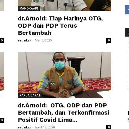
MANOKWARI
dr.Arnold: Tiap Harinya OTG,
ODP dan PDP Terus
Bertambah
redaksi
-
Mei 6, 2020
0
0
PAPUA BARAT
dr.Arnold: OTG, ODP dan PDP
Bertambah, dan Terkonfirmasi
Positif Covid Lima...
0
redaksi
-
April 17, 2020
0