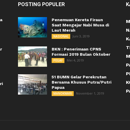
POSTING POPULER
K
a
Penemuan Kereta Firaun
M
Saat Mengejar Nabi Musa di
N
Laut Merah
Juni 3, 2019
NASIONAL
K
T
r
BKN : Penerimaan CPNS
Formasi 2019 Bulan Oktober
M
Mei 4, 2019
PEGAF
P
P
51 BUMN Gelar Perekrutan
K
Bersama Khusus Putra/Putri
ri
Papua
P
November 1, 2019
MANOKWARI