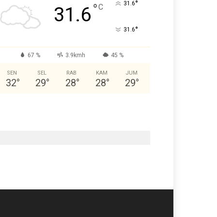
°
31.6
°
C
31.6
°
31.6
67 %
3.9kmh
45 %
SEN
SEL
RAB
KAM
JUM
32
°
29
°
28
°
28
°
29
°