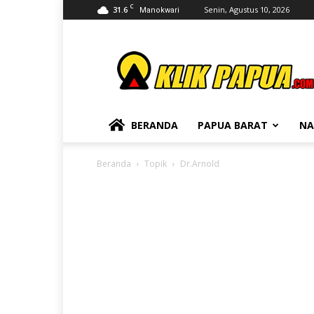
C
31.6
Senin, Agustus 10, 2026
Manokwari
KLIKPAPUA
BERANDA
PAPUA BARAT
NA
Beranda
Topik
Dr.Arnold