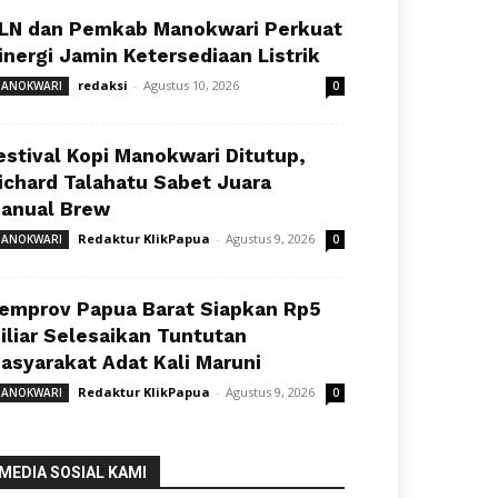
LN dan Pemkab Manokwari Perkuat
inergi Jamin Ketersediaan Listrik
redaksi
-
Agustus 10, 2026
ANOKWARI
0
estival Kopi Manokwari Ditutup,
ichard Talahatu Sabet Juara
anual Brew
Redaktur KlikPapua
-
Agustus 9, 2026
ANOKWARI
0
emprov Papua Barat Siapkan Rp5
iliar Selesaikan Tuntutan
asyarakat Adat Kali Maruni
Redaktur KlikPapua
-
Agustus 9, 2026
ANOKWARI
0
MEDIA SOSIAL KAMI