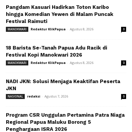
Pangdam Kasuari Hadirkan Toton Karibo
hingga Komedian Yewen di Malam Puncak
Festival Raimuti
Redaktur KlikPapua
-
Agustus 8, 2026
MANOKWARI
0
18 Barista Se-Tanah Papua Adu Racik di
Festival Kopi Manokwari 2026
Redaktur KlikPapua
-
Agustus 8, 2026
MANOKWARI
0
NADI JKN: Solusi Menjaga Keaktifan Peserta
JKN
redaksi
-
Agustus 7, 2026
NASIONAL
0
Program CSR Unggulan Pertamina Patra Niaga
Regional Papua Maluku Borong 5
Penghargaan ISRA 2026