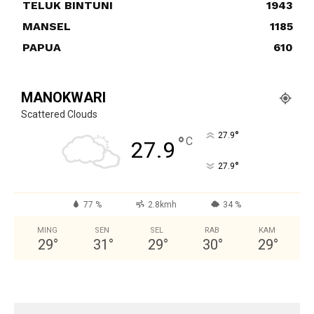
TELUK BINTUNI
1943
MANSEL
1185
PAPUA
610
MANOKWARI
Scattered Clouds
°
27.9
°
C
27.9
°
27.9
77 %
2.8kmh
34 %
MING
SEN
SEL
RAB
KAM
29
°
31
°
29
°
30
°
29
°