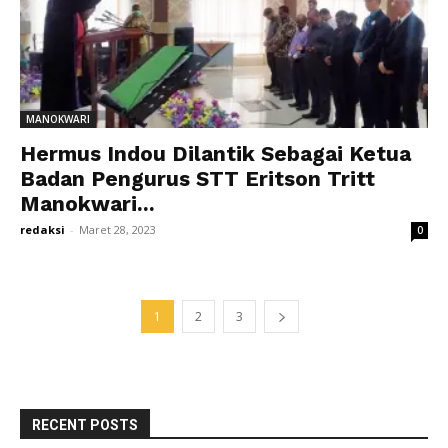
MANOKWARI
Hermus Indou Dilantik Sebagai Ketua
Badan Pengurus STT Eritson Tritt
Manokwari...
redaksi
-
Maret 28, 2023
0
1
2
3
RECENT POSTS