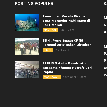
POSTING POPULER
K
Penemuan Kereta Firaun
M
Saat Mengejar Nabi Musa di
N
Laut Merah
Juni 3, 2019
NASIONAL
K
T
BKN : Penerimaan CPNS
Formasi 2019 Bulan Oktober
M
Mei 4, 2019
PEGAF
P
P
51 BUMN Gelar Perekrutan
K
Bersama Khusus Putra/Putri
Papua
P
November 1, 2019
MANOKWARI