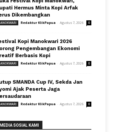
uka Festival Kopi Manokwari,
upati Hermus Minta Kopi Arfak
erus Dikembangkan
Redaktur KlikPapua
-
Agustus 7, 2026
ANOKWARI
0
estival Kopi Manokwari 2026
orong Pengembangan Ekonomi
reatif Berbasis Kopi
Redaktur KlikPapua
-
Agustus 7, 2026
ANOKWARI
0
utup SMANDA Cup IV, Sekda Jan
yomi Ajak Peserta Jaga
ersaudaraan
Redaktur KlikPapua
-
Agustus 7, 2026
ANOKWARI
0
MEDIA SOSIAL KAMI