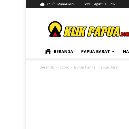
C
27.3
Sabtu, Agustus 8, 2026
Manokwari
KLIKPAPUA
BERANDA
PAPUA BARAT
NA
Beranda
Topik
Bukan ber KTP Papua Barat