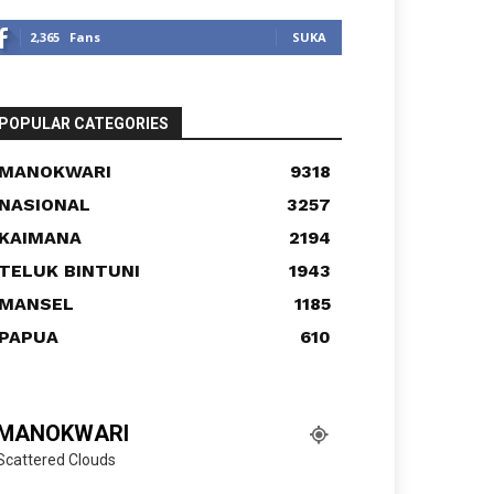
2,365
Fans
SUKA
POPULAR CATEGORIES
MANOKWARI
9318
NASIONAL
3257
KAIMANA
2194
TELUK BINTUNI
1943
MANSEL
1185
PAPUA
610
MANOKWARI
Scattered Clouds