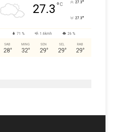
°
27.3
°
C
27.3
°
27.3
71 %
1.6kmh
26 %
SAB
MING
SEN
SEL
RAB
28
°
32
°
29
°
29
°
29
°