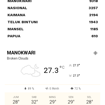
MANOKWARI
9318
NASIONAL
3257
KAIMANA
2194
TELUK BINTUNI
1943
MANSEL
1185
PAPUA
610
MANOKWARI
Broken Clouds
°
27.3
°
C
27.3
°
27.3
89 %
0.9kmh
72 %
JUM
SAB
MING
SEN
SEL
28
°
32
°
29
°
29
°
28
°