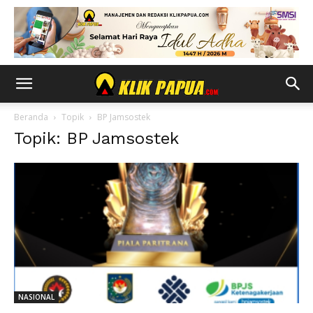
Beranda
Topik
BP Jamsostek
Topik: BP Jamsostek
NASIONAL