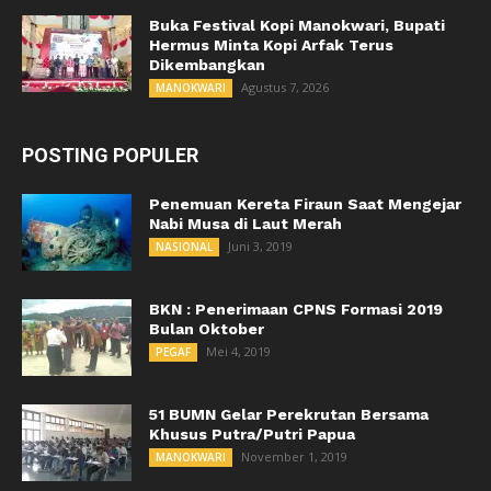
Buka Festival Kopi Manokwari, Bupati
Hermus Minta Kopi Arfak Terus
Dikembangkan
Agustus 7, 2026
MANOKWARI
POSTING POPULER
Penemuan Kereta Firaun Saat Mengejar
Nabi Musa di Laut Merah
Juni 3, 2019
NASIONAL
BKN : Penerimaan CPNS Formasi 2019
Bulan Oktober
Mei 4, 2019
PEGAF
51 BUMN Gelar Perekrutan Bersama
Khusus Putra/Putri Papua
November 1, 2019
MANOKWARI