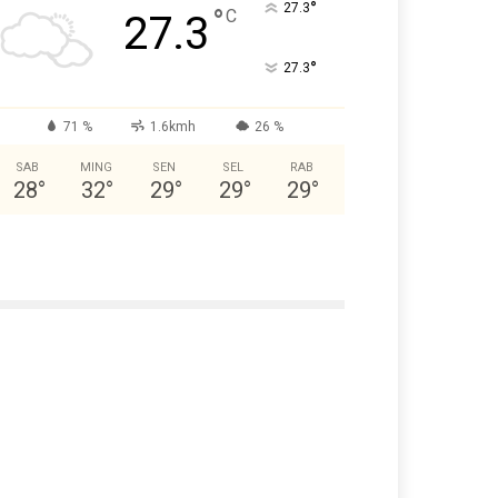
°
27.3
°
C
27.3
°
27.3
71 %
1.6kmh
26 %
SAB
MING
SEN
SEL
RAB
28
°
32
°
29
°
29
°
29
°