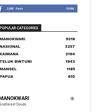
2,365
Fans
SUKA
POPULAR CATEGORIES
MANOKWARI
9318
NASIONAL
3257
KAIMANA
2194
TELUK BINTUNI
1943
MANSEL
1185
PAPUA
610
MANOKWARI
Scattered Clouds