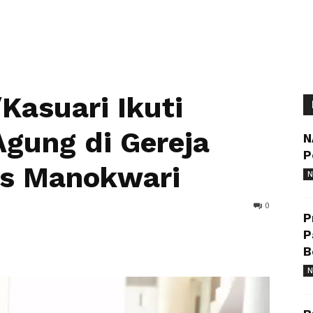
Kasuari Ikuti
gung di Gereja
N
P
us Manokwari
N
0
P
P
B
N