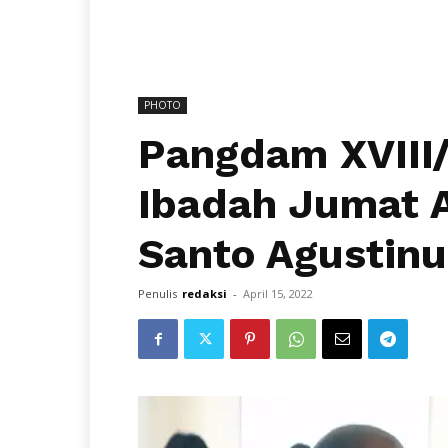
PHOTO
Pangdam XVIII/
Ibadah Jumat A
Santo Agustin
Penulis
redaksi
-
April 15, 2022