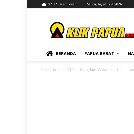
C
27.3
Sabtu, Agustus 8, 2026
Manokwari
KLIKPAPUA
BERANDA
PAPUA BARAT
NA
Beranda
PHOTO
Pangdam XVIII/Kasuari Ikuti Ib