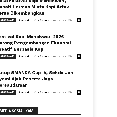
uka Festival Kopi Manokwari,
upati Hermus Minta Kopi Arfak
erus Dikembangkan
Redaktur KlikPapua
-
Agustus 7, 2026
ANOKWARI
0
estival Kopi Manokwari 2026
orong Pengembangan Ekonomi
reatif Berbasis Kopi
Redaktur KlikPapua
-
Agustus 7, 2026
ANOKWARI
0
utup SMANDA Cup IV, Sekda Jan
yomi Ajak Peserta Jaga
ersaudaraan
Redaktur KlikPapua
-
Agustus 7, 2026
ANOKWARI
0
MEDIA SOSIAL KAMI