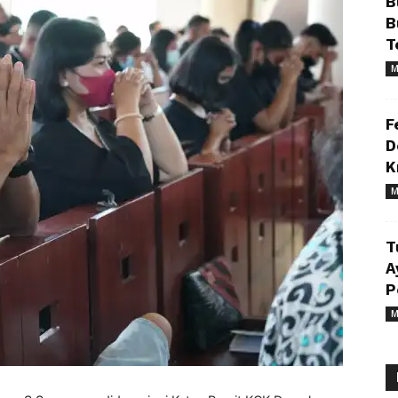
B
B
T
M
F
D
K
M
T
A
P
M