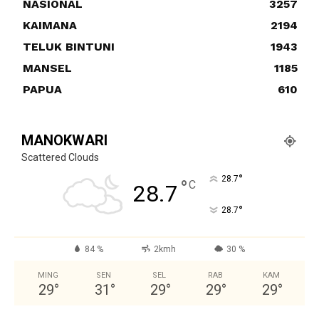
NASIONAL
3257
KAIMANA
2194
TELUK BINTUNI
1943
MANSEL
1185
PAPUA
610
MANOKWARI
Scattered Clouds
°
28.7
°
C
28.7
°
28.7
84 %
2kmh
30 %
MING
SEN
SEL
RAB
KAM
29
°
31
°
29
°
29
°
29
°