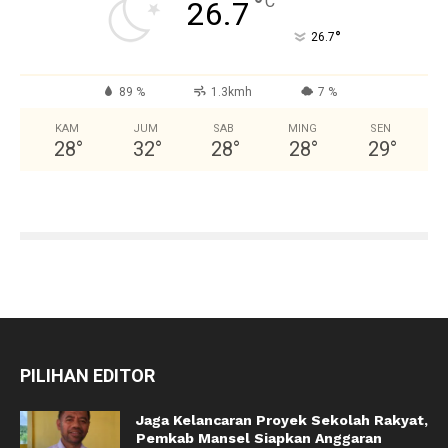
°
C
26.7
°
26.7
89 %
1.3kmh
7 %
KAM
JUM
SAB
MING
SEN
28
°
32
°
28
°
28
°
29
°
PILIHAN EDITOR
Jaga Kelancaran Proyek Sekolah Rakyat,
Pemkab Mansel Siapkan Anggaran