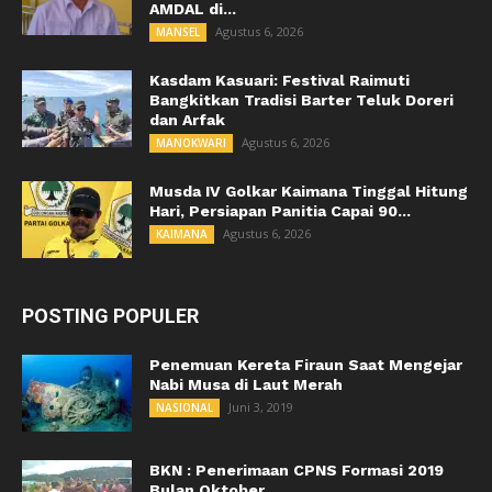
AMDAL di...
Agustus 6, 2026
MANSEL
Kasdam Kasuari: Festival Raimuti
Bangkitkan Tradisi Barter Teluk Doreri
dan Arfak
Agustus 6, 2026
MANOKWARI
Musda IV Golkar Kaimana Tinggal Hitung
Hari, Persiapan Panitia Capai 90...
Agustus 6, 2026
KAIMANA
POSTING POPULER
Penemuan Kereta Firaun Saat Mengejar
Nabi Musa di Laut Merah
Juni 3, 2019
NASIONAL
BKN : Penerimaan CPNS Formasi 2019
Bulan Oktober