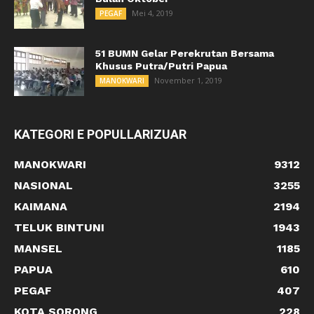
Mei 4, 2019
PEGAF
51 BUMN Gelar Perekrutan Bersama
Khusus Putra/Putri Papua
November 1, 2019
MANOKWARI
KATEGORI E POPULLARIZUAR
MANOKWARI
9312
NASIONAL
3255
KAIMANA
2194
TELUK BINTUNI
1943
MANSEL
1185
PAPUA
610
PEGAF
407
KOTA SORONG
228