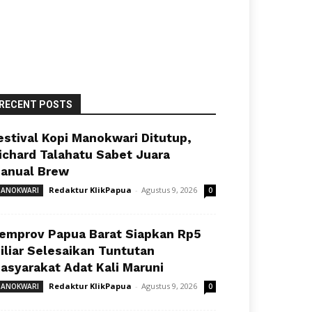
RECENT POSTS
estival Kopi Manokwari Ditutup,
ichard Talahatu Sabet Juara
anual Brew
Redaktur KlikPapua
-
Agustus 9, 2026
ANOKWARI
0
emprov Papua Barat Siapkan Rp5
iliar Selesaikan Tuntutan
asyarakat Adat Kali Maruni
Redaktur KlikPapua
-
Agustus 9, 2026
ANOKWARI
0