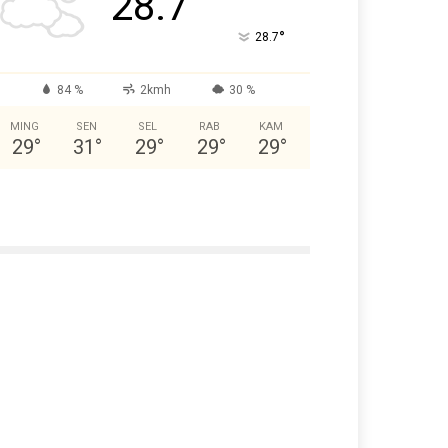
28.7
°
28.7
84 %
2kmh
30 %
MING
SEN
SEL
RAB
KAM
29
°
31
°
29
°
29
°
29
°