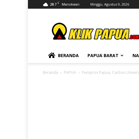
C
28.7
Minggu, Agustus 9, 2026
Manokwari
KLIKPAPUA
BERANDA
PAPUA BARAT
NA
Beranda
PAPUA
Pemprov Papua, Carbon Universi