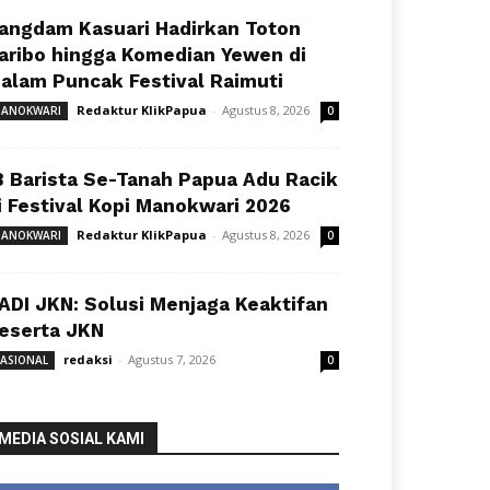
angdam Kasuari Hadirkan Toton
aribo hingga Komedian Yewen di
alam Puncak Festival Raimuti
Redaktur KlikPapua
-
Agustus 8, 2026
ANOKWARI
0
8 Barista Se-Tanah Papua Adu Racik
i Festival Kopi Manokwari 2026
Redaktur KlikPapua
-
Agustus 8, 2026
ANOKWARI
0
ADI JKN: Solusi Menjaga Keaktifan
eserta JKN
redaksi
-
Agustus 7, 2026
ASIONAL
0
MEDIA SOSIAL KAMI