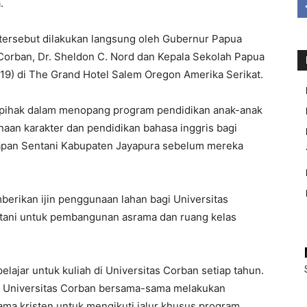
.
tersebut dilakukan langsung oleh Gubernur Papua
Corban, Dr. Sheldon C. Nord dan Kepala Sekolah Papua
019) di The Grand Hotel Salem Oregon Amerika Serikat.
ga pihak dalam menopang program pendidikan anak-anak
naan karakter dan pendidikan bahasa inggris bagi
apan Sentani Kabupaten Jayapura sebelum mereka
rikan ijin penggunaan lahan bagi Universitas
ani untuk pembangunan asrama dan ruang kelas
lajar untuk kuliah di Universitas Corban setiap tahun.
n Universitas Corban bersama-sama melakukan
gama kristen untuk mengikuti jalur khusus program