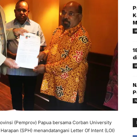
P
K
M
M
1
d
M
N
P
N
rovinsi (Pemprov) Papua bersama Corban University
Harapan (SPH) menandatangani Letter Of Intent (LOI)