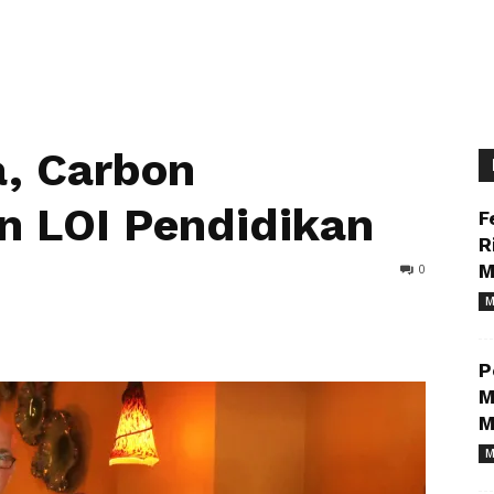
, Carbon
en LOI Pendidikan
F
R
0
M
M
P
M
M
M