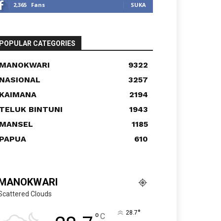
2,365
Fans
SUKA
POPULAR CATEGORIES
MANOKWARI
9322
NASIONAL
3257
KAIMANA
2194
TELUK BINTUNI
1943
MANSEL
1185
PAPUA
610
MANOKWARI
Scattered Clouds
°
28.7
°
C