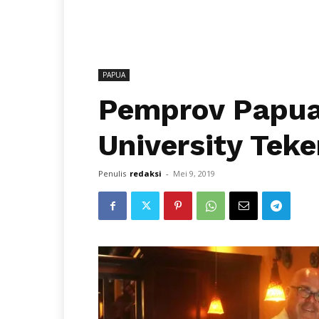
PAPUA
Pemprov Papua
University Tek
Penulis
redaksi
-
Mei 9, 2019