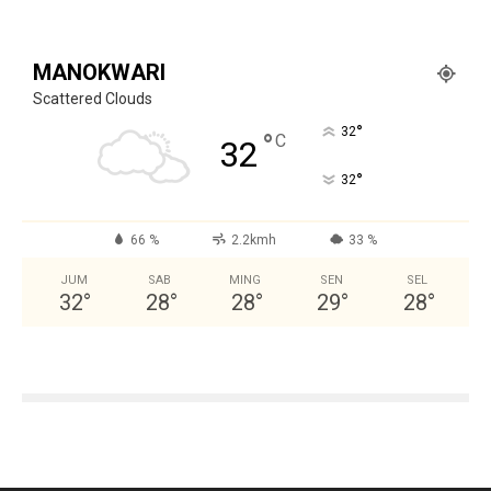
MANOKWARI
Scattered Clouds
°
32
°
C
32
°
32
66 %
2.2kmh
33 %
JUM
SAB
MING
SEN
SEL
32
°
28
°
28
°
29
°
28
°