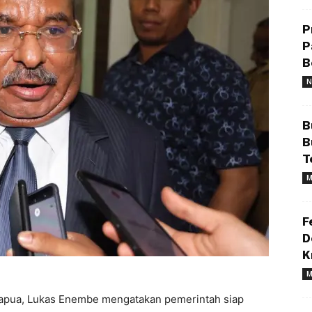
P
P
B
N
B
B
T
M
F
D
K
M
apua, Lukas Enembe mengatakan pemerintah siap