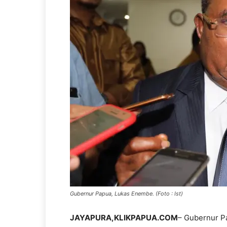
Gubernur Papua, Lukas Enembe. (Foto : Ist)
JAYAPURA,KLIKPAPUA.COM
– Gubernur P