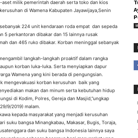
-aset milik pemerintah daerah serta toko dan kios
T
A
a kerusuhan di Wamena Kabupaten Jayawijaya,Senin
P
n sebanyak 224 unit kendaraan roda empat dan sepeda
M
n 5 perkantoran dibakar dan 15 lainnya rusak
rumah dan 465 ruko dibakar. Korban meninggal sebanyak
mengambil langkah-langkah proaktif dalam rangka
aupun korban luka-luka. Serta menyiapkan dapur
rga Wamena yang kini berada di pengungsian.
uk mengevakuasi korban kerusuhan baik yang
menyediakan makan dan minum serta kebutuhan hidup
ngsi di Kodim, Polres, Gereja dan Masjid,”ungkap
(29/9/2019) malam.
gkawa kepada masyarakat yang menjadi kerusuhan
i suku bangsa Minangkabau, Makasar, Bugis, Toraja,
usatenggara dan suku bangsa Indonesia lainnya saya