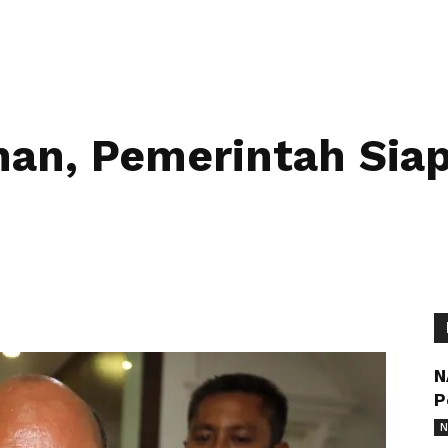
an, Pemerintah Siap
N
P
N