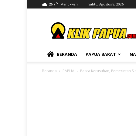
C
26.7
Sabtu, Agustus 8, 2026
Manokwari
KLIKPAPUA
BERANDA
PAPUA BARAT
NA
Beranda
PAPUA
Pasca Kerusuhan, Pemerintah Si