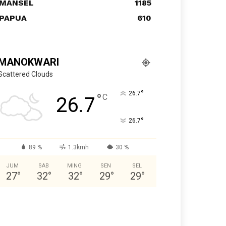
MANSEL
1185
PAPUA
610
MANOKWARI
Scattered Clouds
°
26.7
°
C
26.7
°
26.7
89 %
1.3kmh
30 %
JUM
SAB
MING
SEN
SEL
27
°
32
°
32
°
29
°
29
°