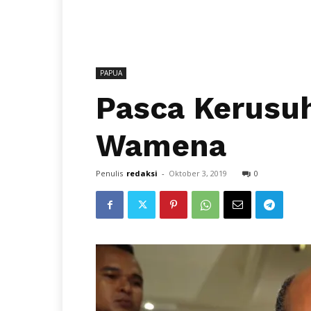
PAPUA
Pasca Kerusuh
Wamena
Penulis
redaksi
-
Oktober 3, 2019
0