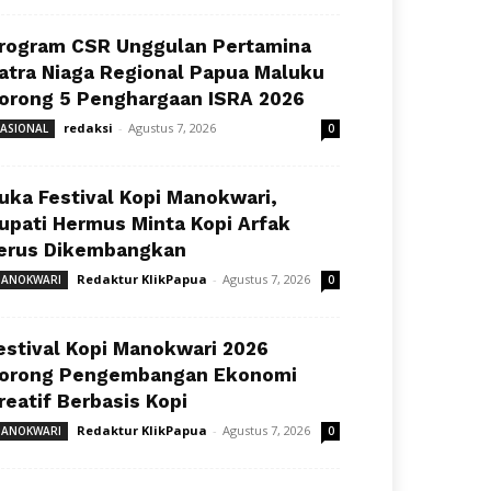
rogram CSR Unggulan Pertamina
atra Niaga Regional Papua Maluku
orong 5 Penghargaan ISRA 2026
redaksi
-
Agustus 7, 2026
ASIONAL
0
uka Festival Kopi Manokwari,
upati Hermus Minta Kopi Arfak
erus Dikembangkan
Redaktur KlikPapua
-
Agustus 7, 2026
ANOKWARI
0
estival Kopi Manokwari 2026
orong Pengembangan Ekonomi
reatif Berbasis Kopi
Redaktur KlikPapua
-
Agustus 7, 2026
ANOKWARI
0