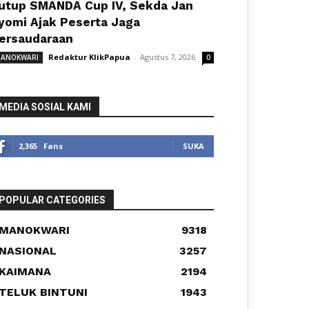
utup SMANDA Cup IV, Sekda Jan
yomi Ajak Peserta Jaga
ersaudaraan
Redaktur KlikPapua
-
Agustus 7, 2026
ANOKWARI
0
MEDIA SOSIAL KAMI
2,365
Fans
SUKA
POPULAR CATEGORIES
MANOKWARI
9318
NASIONAL
3257
KAIMANA
2194
TELUK BINTUNI
1943