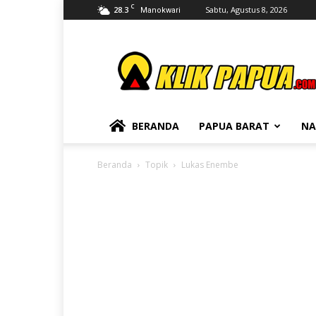
C
28.3
Sabtu, Agustus 8, 2026
Manokwari
KLIKPAPUA
BERANDA
PAPUA BARAT
NA
Beranda
Topik
Lukas Enembe