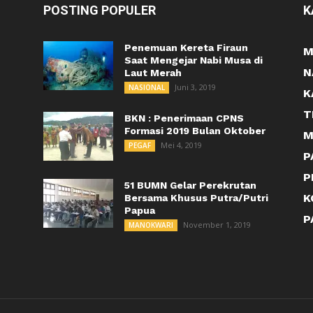
POSTING POPULER
K
Penemuan Kereta Firaun
M
Saat Mengejar Nabi Musa di
N
Laut Merah
Juni 3, 2019
NASIONAL
K
T
BKN : Penerimaan CPNS
Formasi 2019 Bulan Oktober
M
Mei 4, 2019
PEGAF
P
P
51 BUMN Gelar Perekrutan
K
Bersama Khusus Putra/Putri
Papua
P
November 1, 2019
MANOKWARI