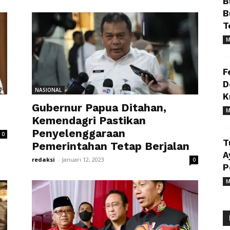
B
B
T
M
F
D
NASIONAL
K
Gubernur Papua Ditahan,
M
Kemendagri Pastikan
Penyelenggaraan
0
T
Pemerintahan Tetap Berjalan
A
redaksi
-
Januari 12, 2023
0
P
M