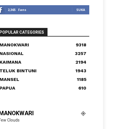
2,365
Fans
SUKA
POPULAR CATEGORIES
MANOKWARI
9318
NASIONAL
3257
KAIMANA
2194
TELUK BINTUNI
1943
MANSEL
1185
PAPUA
610
MANOKWARI
Few Clouds