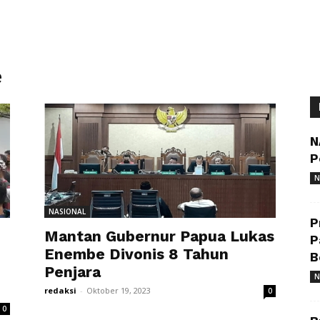
e
N
P
N
NASIONAL
P
Mantan Gubernur Papua Lukas
P
Enembe Divonis 8 Tahun
B
Penjara
N
redaksi
-
Oktober 19, 2023
0
0