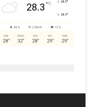
°
28.3
°
C
28.3
°
28.3
68 %
2.5kmh
15 %
SAB
MING
SEN
SEL
RAB
28
°
32
°
28
°
29
°
29
°