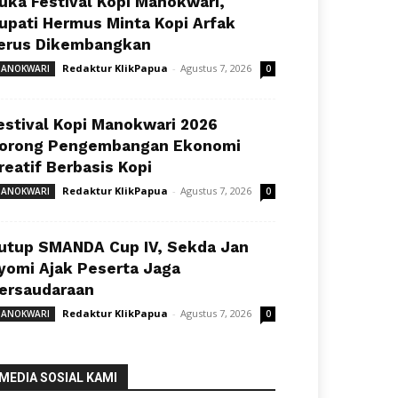
uka Festival Kopi Manokwari,
upati Hermus Minta Kopi Arfak
erus Dikembangkan
Redaktur KlikPapua
-
Agustus 7, 2026
ANOKWARI
0
estival Kopi Manokwari 2026
orong Pengembangan Ekonomi
reatif Berbasis Kopi
Redaktur KlikPapua
-
Agustus 7, 2026
ANOKWARI
0
utup SMANDA Cup IV, Sekda Jan
yomi Ajak Peserta Jaga
ersaudaraan
Redaktur KlikPapua
-
Agustus 7, 2026
ANOKWARI
0
MEDIA SOSIAL KAMI