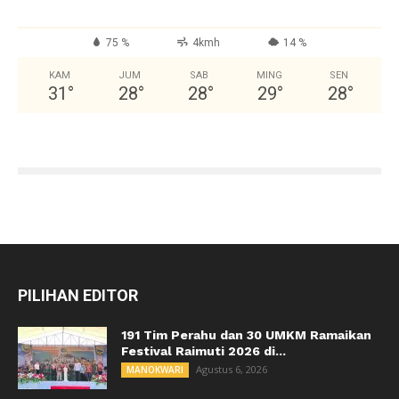
75 %
4kmh
14 %
KAM
JUM
SAB
MING
SEN
31
°
28
°
28
°
29
°
28
°
PILIHAN EDITOR
191 Tim Perahu dan 30 UMKM Ramaikan
Festival Raimuti 2026 di...
Agustus 6, 2026
MANOKWARI