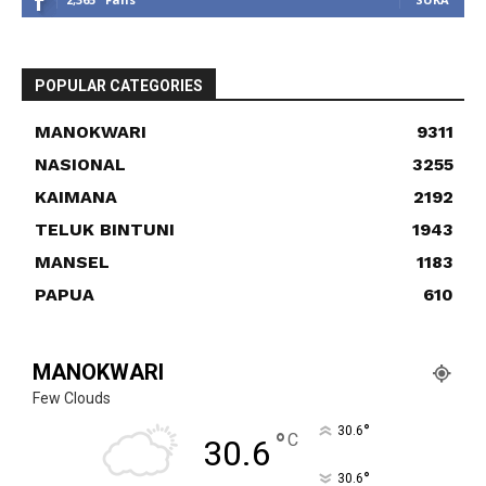
POPULAR CATEGORIES
MANOKWARI
9311
NASIONAL
3255
KAIMANA
2192
TELUK BINTUNI
1943
MANSEL
1183
PAPUA
610
MANOKWARI
Few Clouds
°
30.6
°
C
30.6
°
30.6