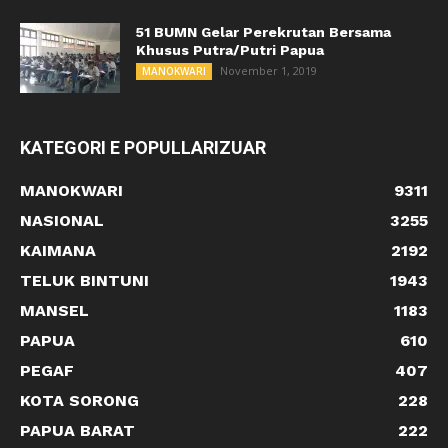
51 BUMN Gelar Perekrutan Bersama
Khusus Putra/Putri Papua
November 1, 2019
MANOKWARI
KATEGORI E POPULLARIZUAR
MANOKWARI
9311
NASIONAL
3255
KAIMANA
2192
TELUK BINTUNI
1943
MANSEL
1183
PAPUA
610
PEGAF
407
KOTA SORONG
228
PAPUA BARAT
222