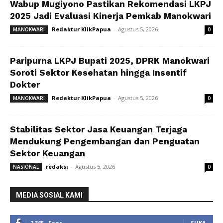
Wabup Mugiyono Pastikan Rekomendasi LKPJ
2025 Jadi Evaluasi Kinerja Pemkab Manokwari
Redaktur KlikPapua
-
Agustus 5, 2026
MANOKWARI
0
Paripurna LKPJ Bupati 2025, DPRK Manokwari
Soroti Sektor Kesehatan hingga Insentif
Dokter
Redaktur KlikPapua
-
Agustus 5, 2026
MANOKWARI
0
Stabilitas Sektor Jasa Keuangan Terjaga
Mendukung Pengembangan dan Penguatan
Sektor Keuangan
redaksi
-
Agustus 5, 2026
NASIONAL
0
MEDIA SOSIAL KAMI
2,365
Fans
SUKA