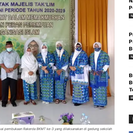
N
P
N
P
P
B
N
B
B
T
M
 usai pembukaan Rakerda BKMT ke-3 yang dilaksanakan di gedung sekolah