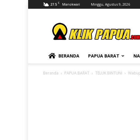
C
27.5
Minggu, Agustus 9, 2026
Manokwari
KLIKPAPUA
BERANDA
PAPUA BARAT
NA
Beranda
PAPUA BARAT
TELUK BINTUNI
Wabup