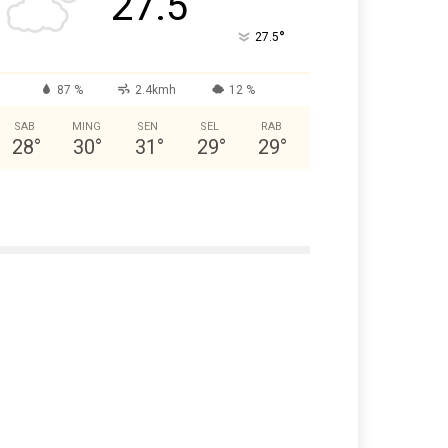
27.5
°
27.5
87 %
2.4kmh
12 %
SAB
MING
SEN
SEL
RAB
28
°
30
°
31
°
29
°
29
°