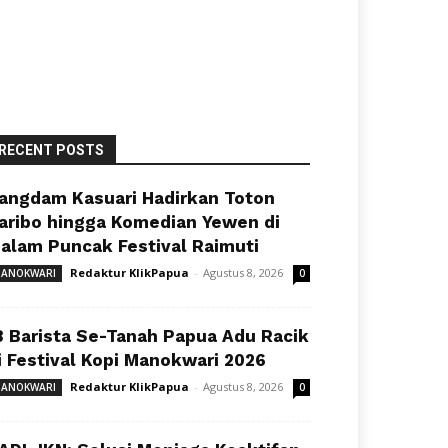
RECENT POSTS
angdam Kasuari Hadirkan Toton
aribo hingga Komedian Yewen di
alam Puncak Festival Raimuti
Redaktur KlikPapua
-
Agustus 8, 2026
ANOKWARI
0
8 Barista Se-Tanah Papua Adu Racik
i Festival Kopi Manokwari 2026
Redaktur KlikPapua
-
Agustus 8, 2026
ANOKWARI
0