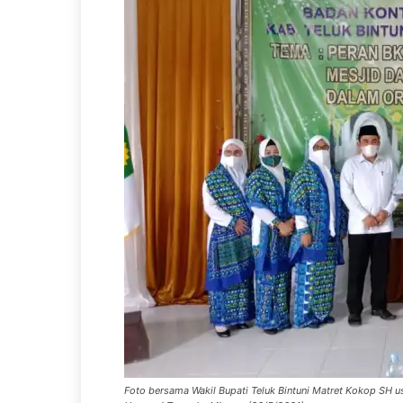
Foto bersama Wakil Bupati Teluk Bintuni Matret Kokop SH