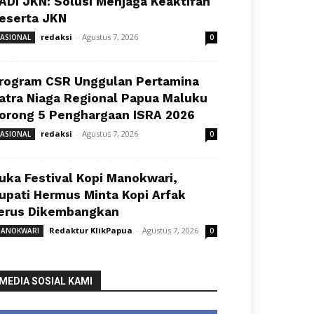
ADI JKN: Solusi Menjaga Keaktifan
eserta JKN
redaksi
-
Agustus 7, 2026
ASIONAL
0
rogram CSR Unggulan Pertamina
atra Niaga Regional Papua Maluku
orong 5 Penghargaan ISRA 2026
redaksi
-
Agustus 7, 2026
ASIONAL
0
uka Festival Kopi Manokwari,
upati Hermus Minta Kopi Arfak
erus Dikembangkan
Redaktur KlikPapua
-
Agustus 7, 2026
ANOKWARI
0
MEDIA SOSIAL KAMI