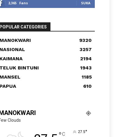
2,365
Fans
SUKA
POPULAR CATEGORIES
MANOKWARI
9320
NASIONAL
3257
KAIMANA
2194
TELUK BINTUNI
1943
MANSEL
1185
PAPUA
610
MANOKWARI
Few Clouds
°
27.5
°
C