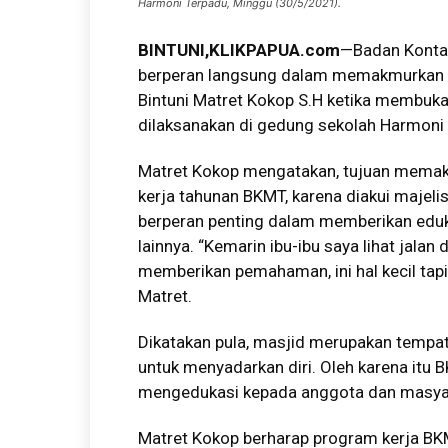
Harmoni Terpadu, Minggu (30/5/2021).
BINTUNI
,KLIKPAPUA.com
—Badan Konta
berperan langsung dalam memakmurkan mas
Bintuni Matret Kokop S.H ketika membuk
dilaksanakan di gedung sekolah Harmoni
Matret Kokop mengatakan, tujuan memak
kerja tahunan BKMT, karena diakui majeli
berperan penting dalam memberikan eduk
lainnya. “Kemarin ibu-ibu saya lihat jala
memberikan pemahaman, ini hal kecil tapi
Matret.
Dikatakan pula, masjid merupakan tempa
untuk menyadarkan diri. Oleh karena i
mengedukasi kepada anggota dan masyar
Matret Kokop berharap program kerja BKM