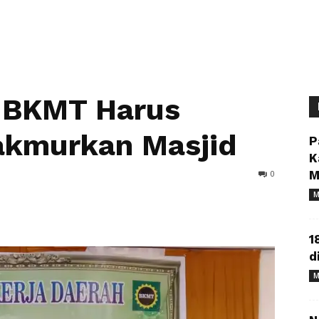
 BKMT Harus
kmurkan Masjid
P
K
0
M
M
1
d
M