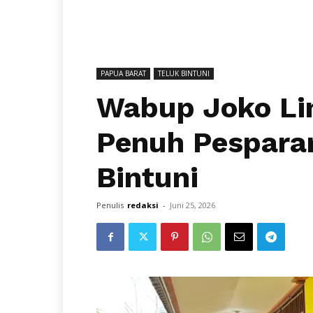
PAPUA BARAT
TELUK BINTUNI
Wabup Joko Li
Penuh Pesparan
Bintuni
Penulis
redaksi
-
Juni 25, 2026