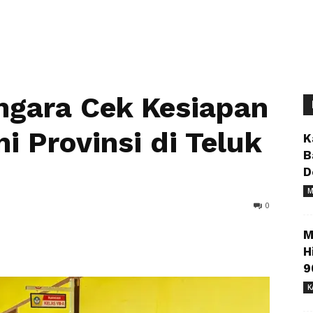
ngara Cek Kesiapan
i Provinsi di Teluk
K
B
D
M
0
M
H
9
K