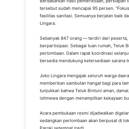
Berdasarkan hasil pemeriksaan, persiapan t
tersebut sudah mencapai 95 persen. “Fokus 
fasilitas sanitasi. Semuanya berjalan baik
Lingara.
Sebanyak 847 orang — terdiri dari peserta,
berpartisipasi. Sebagai tuan rumah, Teluk B
perlombaan. Dalam rapat koordinasi selanjut
bersedia mendukung ketersediaan sarana tr
Joko Lingara mengajak seluruh warga daerah
memberikan sambutan hangat bagi para tamu
tunjukkan bahwa Teluk Bintuni aman, damai
istimewa dengan menampilkan kekayaan buday
Acara pembukaan resmi dijadwalkan digelar
sedangkan perlombaan akan berpusat di loka
Paroki setempat.(red)