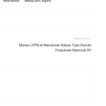
teluk bintuni
Wabup Joko Lingara
Artikulli tjetër
Munas LPPN di Manokwari Bahas Tuan Rumah
Pesparawi Nasional XV