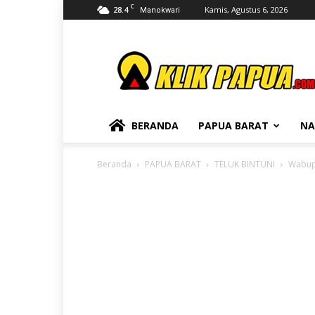
C
28.4
Kamis, Agustus 6, 2026
Manokwari
KLIKPAPUA
BERANDA
PAPUA BARAT
NA
Beranda
PAPUA BARAT
TELUK BINTUNI
Wabup 