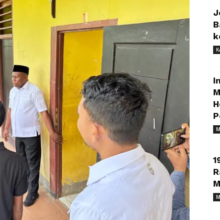
J
B
k
K
I
M
H
P
M
1
R
M
M