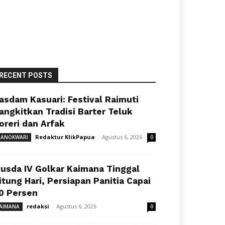
RECENT POSTS
asdam Kasuari: Festival Raimuti
angkitkan Tradisi Barter Teluk
oreri dan Arfak
Redaktur KlikPapua
-
Agustus 6, 2026
ANOKWARI
0
usda IV Golkar Kaimana Tinggal
itung Hari, Persiapan Panitia Capai
0 Persen
redaksi
-
Agustus 6, 2026
AIMANA
0