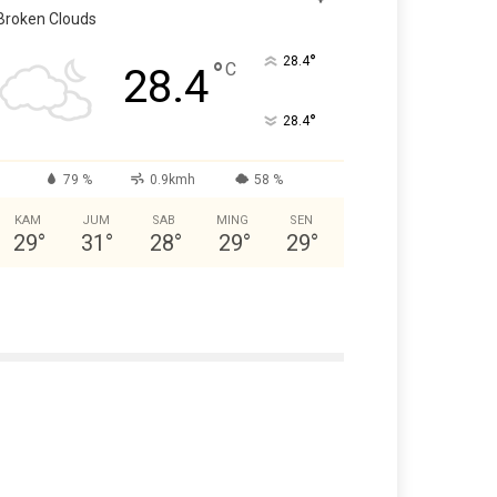
Broken Clouds
°
28.4
°
C
28.4
°
28.4
79 %
0.9kmh
58 %
KAM
JUM
SAB
MING
SEN
29
°
31
°
28
°
29
°
29
°