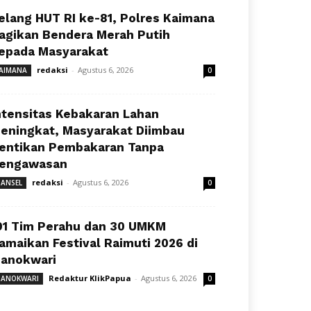
elang HUT RI ke-81, Polres Kaimana
agikan Bendera Merah Putih
epada Masyarakat
redaksi
-
Agustus 6, 2026
AIMANA
0
ntensitas Kebakaran Lahan
eningkat, Masyarakat Diimbau
entikan Pembakaran Tanpa
engawasan
redaksi
-
Agustus 6, 2026
ANSEL
0
91 Tim Perahu dan 30 UMKM
amaikan Festival Raimuti 2026 di
anokwari
Redaktur KlikPapua
-
Agustus 6, 2026
ANOKWARI
0