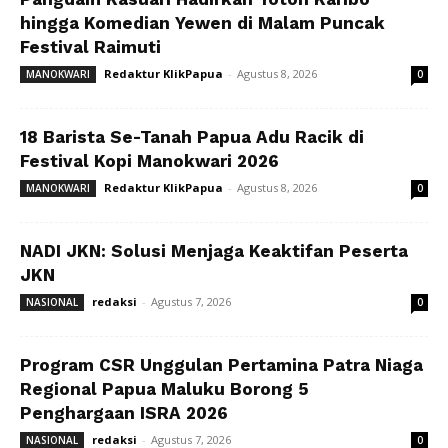
hingga Komedian Yewen di Malam Puncak
Festival Raimuti
Redaktur KlikPapua
-
Agustus 8, 2026
MANOKWARI
0
18 Barista Se-Tanah Papua Adu Racik di
Festival Kopi Manokwari 2026
Redaktur KlikPapua
-
Agustus 8, 2026
MANOKWARI
0
NADI JKN: Solusi Menjaga Keaktifan Peserta
JKN
redaksi
-
Agustus 7, 2026
NASIONAL
0
Program CSR Unggulan Pertamina Patra Niaga
Regional Papua Maluku Borong 5
Penghargaan ISRA 2026
redaksi
-
Agustus 7, 2026
NASIONAL
0