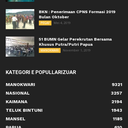
BKN : Penerimaan CPNS Formasi 2019
Bulan Oktober
Mei 4, 2019
PEGAF
51 BUMN Gelar Perekrutan Bersama
Khusus Putra/Putri Papua
November 1, 2019
MANOKWARI
KATEGORI E POPULLARIZUAR
MANOKWARI
9321
NASIONAL
3257
KAIMANA
2194
TELUK BINTUNI
1943
MANSEL
1185
PAPUA
610