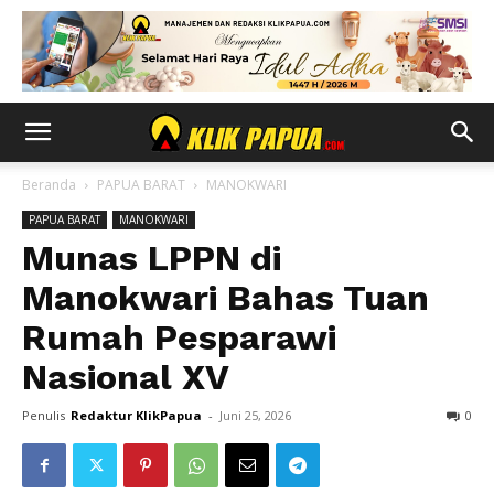
Beranda
PAPUA BARAT
MANOKWARI
PAPUA BARAT
MANOKWARI
Munas LPPN di
Manokwari Bahas Tuan
Rumah Pesparawi
Nasional XV
Penulis
Redaktur KlikPapua
-
Juni 25, 2026
0