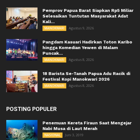
Pemprov Papua Barat Siapkan Rp5 Miliar
Selesaikan Tuntutan Masyarakat Adat
Kali...
Agustus 9, 2026
MANOKWARI
Pangdam Kasuari Hadirkan Toton Karibo
hingga Komedian Yewen di Malam
Puncak...
Agustus 8, 2026
MANOKWARI
18 Barista Se-Tanah Papua Adu Racik di
Festival Kopi Manokwari 2026
Agustus 8, 2026
MANOKWARI
POSTING POPULER
Penemuan Kereta Firaun Saat Mengejar
Nabi Musa di Laut Merah
Juni 3, 2019
NASIONAL