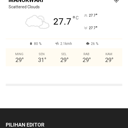
MANOKWARI
Scattered Clouds
°
27.7
°
C
27.7
°
27.7
80 %
2.1kmh
26 %
MING
SEN
SEL
RAB
KAM
29
°
31
°
29
°
29
°
29
°
PILIHAN EDITOR