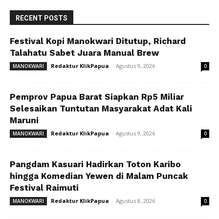
RECENT POSTS
Festival Kopi Manokwari Ditutup, Richard
Talahatu Sabet Juara Manual Brew
Redaktur KlikPapua
-
Agustus 9, 2026
MANOKWARI
0
Pemprov Papua Barat Siapkan Rp5 Miliar
Selesaikan Tuntutan Masyarakat Adat Kali
Maruni
Redaktur KlikPapua
-
Agustus 9, 2026
MANOKWARI
0
Pangdam Kasuari Hadirkan Toton Karibo
hingga Komedian Yewen di Malam Puncak
Festival Raimuti
Redaktur KlikPapua
-
Agustus 8, 2026
MANOKWARI
0