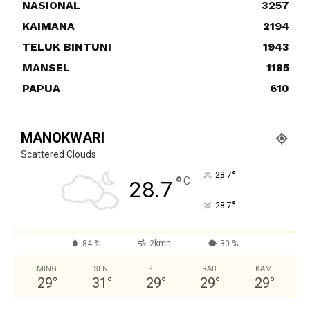
NASIONAL
3257
KAIMANA
2194
TELUK BINTUNI
1943
MANSEL
1185
PAPUA
610
MANOKWARI
Scattered Clouds
°
28.7
°
C
28.7
°
28.7
84 %
2kmh
30 %
MING
SEN
SEL
RAB
KAM
29
°
31
°
29
°
29
°
29
°