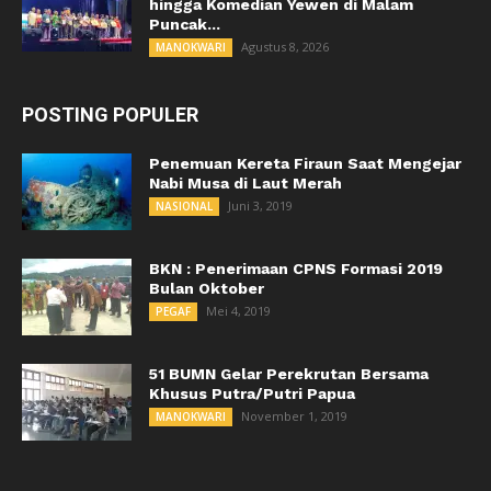
hingga Komedian Yewen di Malam
Puncak...
Agustus 8, 2026
MANOKWARI
POSTING POPULER
Penemuan Kereta Firaun Saat Mengejar
Nabi Musa di Laut Merah
Juni 3, 2019
NASIONAL
BKN : Penerimaan CPNS Formasi 2019
Bulan Oktober
Mei 4, 2019
PEGAF
51 BUMN Gelar Perekrutan Bersama
Khusus Putra/Putri Papua
November 1, 2019
MANOKWARI