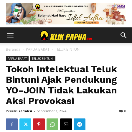
Beranda
PAPUA BARAT
TELUK BINTUNI
PAPUA BARAT
TELUK BINTUNI
Tokoh Intelektual Teluk
Bintuni Ajak Pendukung
YO-JOIN Tidak Lakukan
Aksi Provokasi
Penulis
redaksi
-
September 1, 2024
0