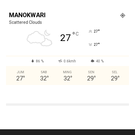
MANOKWARI
Scattered Clouds
°
27
°
C
27
°
27
86 %
0.6kmh
40 %
JUM
SAB
MING
SEN
SEL
27
°
32
°
32
°
29
°
29
°