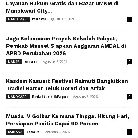
Layanan Hukum Gratis dan Bazar UMKM di
Manokwari City...
redaksi
-
Agustus 7, 2026
MANOKWARI
0
Jaga Kelancaran Proyek Sekolah Rakyat,
Pemkab Mansel Siapkan Anggaran AMDAL di
APBD Perubahan 2026
redaksi
-
Agustus 6, 2026
MANSEL
0
Kasdam Kasuari: Festival Raimuti Bangkitkan
Tradisi Barter Teluk Doreri dan Arfak
Redaktur KlikPapua
-
Agustus 6, 2026
MANOKWARI
0
Musda IV Golkar Kaimana Tinggal Hitung Hari,
Persiapan Panitia Capai 90 Persen
redaksi
-
Agustus 6, 2026
KAIMANA
0