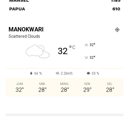
MANSEL
1185
PAPUA
610
MANOKWARI
Scattered Clouds
°
32
°
C
32
°
32
66 %
2.2kmh
33 %
JUM
SAB
MING
SEN
SEL
32
°
28
°
28
°
29
°
28
°