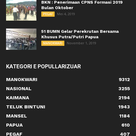
BKN : Penerimaan CPNS Formasi 2019
Bulan Oktober
Mei 4, 2019
PEGAF
51 BUMN Gelar Perekrutan Bersama
Khusus Putra/Putri Papua
November 1, 2019
MANOKWARI
KATEGORI E POPULLARIZUAR
MANOKWARI
9312
NASIONAL
3255
KAIMANA
2194
TELUK BINTUNI
1943
MANSEL
1184
PAPUA
610
PEGAF
407