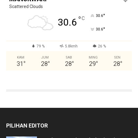
Scattered Clouds
°
30.6
°
C
30.6
°
30.6
79 %
5.8kmh
26 %
KAM
JUM
SAB
MING
SEN
31
°
28
°
28
°
29
°
28
°
PILIHAN EDITOR