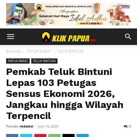
Beranda
PAPUA BARAT
TELUK BINTUNI
PAPUA BARAT
TELUK BINTUNI
Pemkab Teluk Bintuni
Lepas 103 Petugas
Sensus Ekonomi 2026,
Jangkau hingga Wilayah
Terpencil
Penulis
redaksi
-
Juni 15, 2026
0