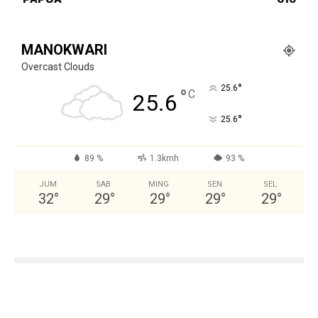
MANOKWARI
Overcast Clouds
°
25.6
°
C
25.6
°
25.6
89 %
1.3kmh
93 %
JUM
SAB
MING
SEN
SEL
32
°
29
°
29
°
29
°
29
°