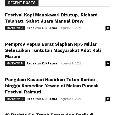
RECENT POSTS
Festival Kopi Manokwari Ditutup, Richard
Talahatu Sabet Juara Manual Brew
Redaktur KlikPapua
-
Agustus 9, 2026
MANOKWARI
0
Pemprov Papua Barat Siapkan Rp5 Miliar
Selesaikan Tuntutan Masyarakat Adat Kali
Maruni
Redaktur KlikPapua
-
Agustus 9, 2026
MANOKWARI
0
Pangdam Kasuari Hadirkan Toton Karibo
hingga Komedian Yewen di Malam Puncak
Festival Raimuti
Redaktur KlikPapua
-
Agustus 8, 2026
MANOKWARI
0