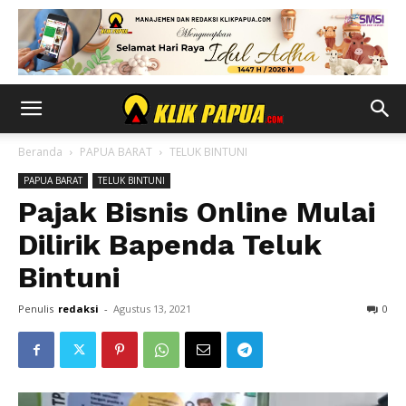
Beranda
PAPUA BARAT
TELUK BINTUNI
PAPUA BARAT
TELUK BINTUNI
Pajak Bisnis Online Mulai
Dilirik Bapenda Teluk
Bintuni
Penulis
redaksi
-
Agustus 13, 2021
0