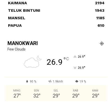
KAIMANA
2194
TELUK BINTUNI
1943
MANSEL
1185
PAPUA
610
MANOKWARI
Few Clouds
°
26.9
°
C
26.9
°
26.9
90 %
1.9kmh
19 %
MING
SEN
SEL
RAB
KAM
27
°
32
°
29
°
29
°
29
°