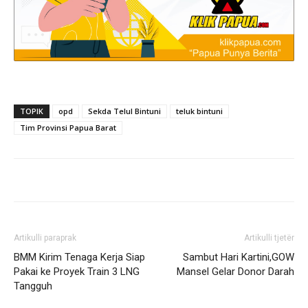
TOPIK
opd
Sekda Telul Bintuni
teluk bintuni
Tim Provinsi Papua Barat
Artikulli paraprak
Artikulli tjetër
BMM Kirim Tenaga Kerja Siap
Sambut Hari Kartini,GOW
Pakai ke Proyek Train 3 LNG
Mansel Gelar Donor Darah
Tangguh