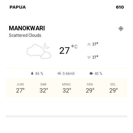
PAPUA
610
MANOKWARI
Scattered Clouds
°
27
°
C
27
°
27
86 %
0.6kmh
40 %
JUM
SAB
MING
SEN
SEL
27
°
32
°
32
°
29
°
29
°