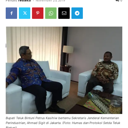
Penulis
redaksi
-
November 25, 2019
0
Bupati Teluk Bintuni Petrus Kasihiw bertemu Sekretaris Jenderal Kementerian
Perindustrian, Ahmad Sigit di Jakarta. (Foto: Humas dan Protokol Setda Teluk
Bintuni)