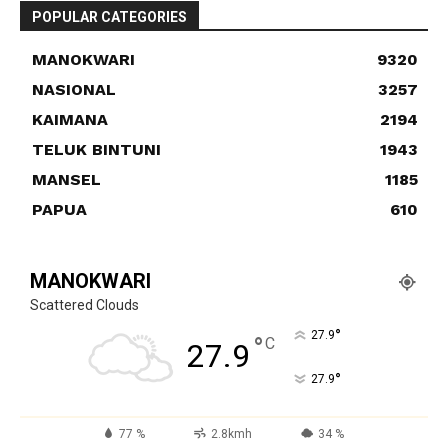
POPULAR CATEGORIES
MANOKWARI
9320
NASIONAL
3257
KAIMANA
2194
TELUK BINTUNI
1943
MANSEL
1185
PAPUA
610
MANOKWARI
Scattered Clouds
°
27.9
°
C
27.9
°
27.9
77 %
2.8kmh
34 %