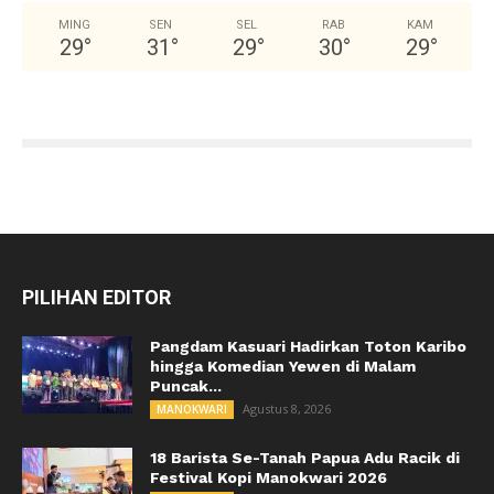
MING
SEN
SEL
RAB
KAM
29
°
31
°
29
°
30
°
29
°
PILIHAN EDITOR
Pangdam Kasuari Hadirkan Toton Karibo
hingga Komedian Yewen di Malam
Puncak...
Agustus 8, 2026
MANOKWARI
18 Barista Se-Tanah Papua Adu Racik di
Festival Kopi Manokwari 2026